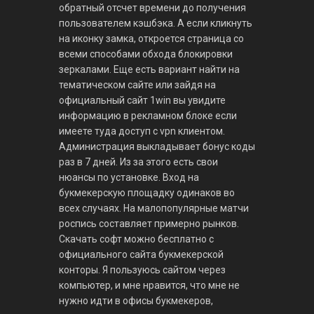
обратный отсчет времени до получения
пользователем кэшбэка. А если кликнуть
на иконку замка, откроется страница со
всеми способами обхода блокировки
зеркалами. Еще есть вариант найти на
тематическом сайте или зайдя на
официальный сайт 1win вы увидите
информацию в рекламном блоке если
имеете туда доступ с vpn клиентом.
Администрация выкладывает бонус коды
раз в 7 дней. Из за этого есть свои
нюансы по установке. Вход на
букмекерскую площадку одинаков во
всех случаях. На малопопулярные матчи
роспись составляет примерно рынков.
Скачать софт можно бесплатно с
официального сайта букмекерской
конторы. Я пользуюсь сайтом через
компьютер, и мне нравится, что мне не
нужно идти в офисы букмекеров,