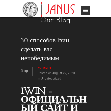
Our Blog
30 способов 1вин
сделать вас
непобедимым
BY
JANUS
0
Posted on
August 22, 2023
in
Uncategorized
1WIN –
ОФИЦИАЛЬН
ЫЙ САЙТ И