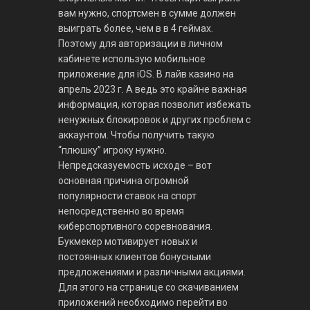
вам нужно, спортсмен в сумме должен
выиграть более, чем в в 4 геймах.
Поэтому для авторизации в личном
кабинете использую мобильное
приложение для iOS. В лайв казино на
апрель 2023 г. А ведь это крайне важная
информация, которая позволит избежать
ненужных блокировок и других проблем с
аккаунтом. Чтобы получить такую
“плюшку” игроку нужно.
Непредсказуемость исходе – вот
основная причина огромной
популярности ставок на спорт
непосредственно во время
киберспортивного соревнования.
Букмекер мотивирует новых и
постоянных клиентов бонусными
предложениями и различными акциями.
Для этого на странице со скачиванием
приложений необходимо перейти во