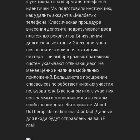
функционал платформ для телефонов
идентичен. Мы подготовили инструкцию,
как удалить аккаунт в «Мелбет» с
телефона. Классическая процедура
внесения депозита подразумевает ввод
платежных реквизитов. Внизу линии –
долгосрочные ставки. Здесь доступна
вся аналитика и личная статистика
беттера. При выборе разных платежных
систем указывают отличающиеся. Не
менее ценно и наличие мобильных
приложений. Большинство поощрений
спасась casino работают никаких участия
пользователя. В конечном итоге участник
программы останавливается на самом
прибыльном для себя варианте. About
UsTherapistsTestimonialsContact. Данные
для входа будут отправлены на ваш E
mail.