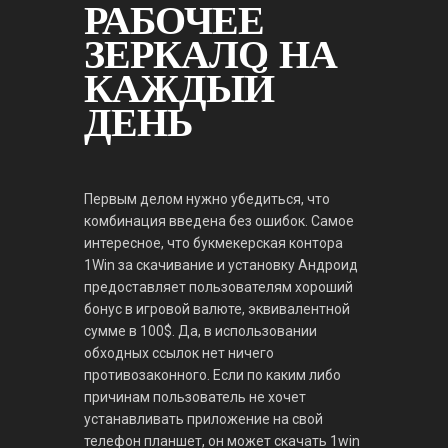
РАБОЧЕЕ
ЗЕРКАЛО НА
КАЖДЫЙ
ДЕНЬ
Первым делом нужно убедиться, что
комбинация введена без ошибок. Самое
интересное, что букмекерская контора
1Win за скачивание и установку Андроид
предоставляет пользователям хороший
бонус в игровой валюте, эквивалентной
сумме в 100$. Да, в использовании
обходных ссылок нет ничего
противозаконного. Если по каким либо
причинам пользователь не хочет
устанавливать приложение на свой
телефон планшет, он может скачать 1win