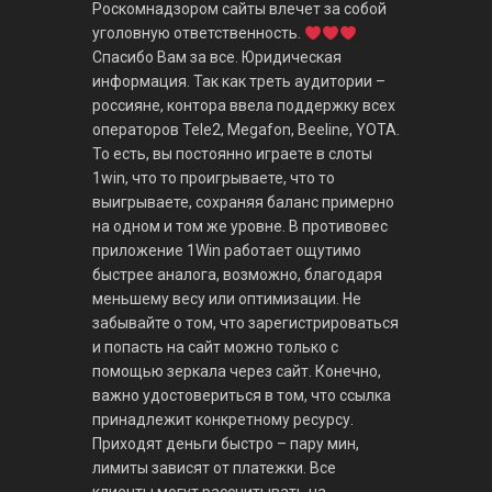
Роскомнадзором сайты влечет за собой
уголовную ответственность.
Спасибо Вам за все. Юридическая
информация. Так как треть аудитории –
россияне, контора ввела поддержку всех
операторов Tele2, Megafon, Beeline, YOTA.
То есть, вы постоянно играете в слоты
1win, что то проигрываете, что то
выигрываете, сохраняя баланс примерно
на одном и том же уровне. В противовес
приложение 1Win работает ощутимо
быстрее аналога, возможно, благодаря
меньшему весу или оптимизации. Не
забывайте о том, что зарегистрироваться
и попасть на сайт можно только с
помощью зеркала через сайт. Конечно,
важно удостовериться в том, что ссылка
принадлежит конкретному ресурсу.
Приходят деньги быстро – пару мин,
лимиты зависят от платежки. Все