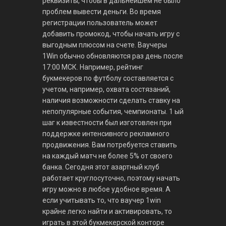
реквизиты, чтобы в дальнейшем не было
проблем вывести деньги. Во время
регистрации пользователь может
добавить промокод, чтобы начать игру с
выгодным плюсом на счете. Ваучеры
1Win обычно обновляются раз день после
17:00 МСК. Например, рейтинг
букмекеров по футболу составляется с
учетом, например, охвата состязаний,
наличия возможности сделать ставку на
непопулярные события, чемпионаты. 1 ый
шаг к известности был изготовлен при
поддержке интенсивного рекламного
продвижения. Вам потребуется ставить
на каждый матч не более 5% от своего
банка. Сегодня этот азартный клуб
работает круглосуточно, поэтому начать
игру можно в любое удобное время. А
если учитывать то, что ваучер 1win
крайне легко найти и активировать, то
играть в этой букмекерской конторе