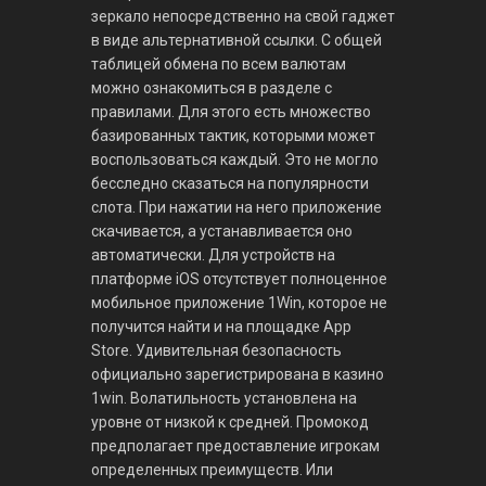
зеркало непосредственно на свой гаджет
в виде альтернативной ссылки. С общей
таблицей обмена по всем валютам
можно ознакомиться в разделе с
правилами. Для этого есть множество
базированных тактик, которыми может
воспользоваться каждый. Это не могло
бесследно сказаться на популярности
слота. При нажатии на него приложение
скачивается, а устанавливается оно
автоматически. Для устройств на
платформе iOS отсутствует полноценное
мобильное приложение 1Win, которое не
получится найти и на площадке App
Store. Удивительная безопасность
официально зарегистрирована в казино
1win. Волатильность установлена на
уровне от низкой к средней. Промокод
предполагает предоставление игрокам
определенных преимуществ. Или