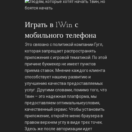
Играть в 1Win с
мобильного телефона
Это связано с политикой компании Гугл,
которая запрещает распространять
приложения с игровой тематикой. По этой
причине букмекер не имеет пунктов
приема ставок. Мнение каждого клиента
способствует нашему развитию и
улучшению качества предоставляемых
услуг. Другими словами, помимо того, что
1вин – это надежная платформа, мы
предоставляем оптимальныеусловия,
качественный сервис. Чтобы установить
приложение, откройте меню браузера в
правом верхнем углу в виде трех точек.
Здесь же после авторизации идет