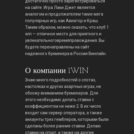
достаточно просто зарегистрироваться
на сайте. Игра Лаки Джет является
аналогом и продолжателем таких мега
популярных игр, как Авиатор и Краш.
Таким образом, можно сказать, что клуб 1
win — отличное место для приятного и
увлекательноговремяпровождения. Вы
будете перенаправлены на сайт
надежного букмекера в России Винлайн.
О компании 1WIN
Знаю много подробностей о слотах,
настолках и других азартных играх, не
обхожу вниманием букмекеров. Для
этого необходимо делать ставки с
коэффициентом не ниже 2. В их число
входит сам сервер оператора, а также
аккаунты трех гемблеров, которыми были
сделаны более ранние ставки. Делаю
ставки на спорт, а также на другие