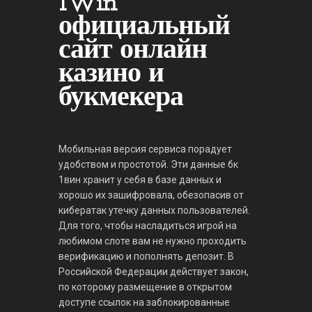
1Win
официальный
сайт онлайн
казино и
букмекера
Мобильная версия сервиса порадует
удобством и простотой. Эти данные бк
1вин хранит у себя в базе данных и
хорошо их зашифровала, обезопасив от
кибератак утечку данных пользователей.
Для того, чтобы насладиться игрой на
любимом слоте вам не нужно проходить
верификацию и пополнять депозит. В
Российской Федерации действует закон,
по которому размещение в открытом
доступе ссылок на заблокированные