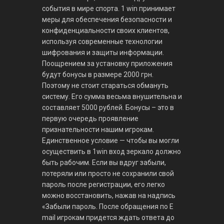
события в мире спорта. 1 win принимает
меры для обеспечения безопасности и
конфиденциальности своих клиентов,
используя современные технологии
шифрования и защиты информации.
Поощрением за установку приложения
будут бонусы в размере 2000 грн.
Поэтому не стоит стараться обмануть
систему. Его сумма весьма внушительна и
составляет 5000 рублей. Бонусы – это в
первую очередь проявление
признательности нашим игрокам.
Единственное условие — чтобы вы могли
осуществить в 1win вход зеркало должно
быть рабочим. Если вы вдруг забыли,
потеряли или просто не сохранили свой
пароль после регистрации, его легко
можно восстановить, нажав на надпись
«Забыли пароль. После обращения по E
mail игрокам придется ждать ответа до