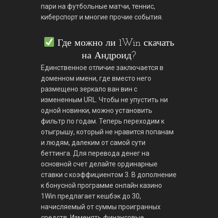
пари на футбольные матчи, теннис,
киберспорт и многие прочие события.
Где можно ли 1Win скачать
на Андроид?
Единственное отличие заключается в
доменном имени, где вместо него
размещено зеркало ван вин с
измененным URL. Чтобы не упустить ни
одной новинки, можно установить
фильтр по годам. Теперь переходим к
отыгрышу, который не нравится попанам
и людям, далеким от самой сути
беттинга. Для перевода денег на
основной счет делайте ординарные
ставки с коэффициентом 3. В дополнение
к бонусной программе онлайн казино
1Win предлагает кешбэк до 30,
начисляемый от суммы проигранных
средств. Изменять финансовые