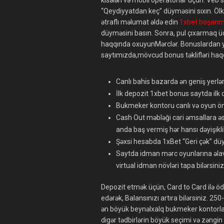
kisələri və mobil operatorlar üçün. Veb 
“Qeydiyyatdan keç” düyməsini sıxın. Ölk
ətraflı məlumat əldə edin
1xbet boşanm
düyməsini basın. Sonra, pul çıxarmaq üçü
haqqında oxuyunMərclər. Bonuslardan y
saytımızda,mövcud bonus təklifləri haqq
Canlı bahis bazarda ən geniş yerlərd
İlk depozit 1xbet bonus saytda ilk 
Bukmeker kontoru canlı və oyun önc
Cash Out məbləği cari əmsallara əs
anda baş vermiş hər hansı dəyişiklik
Şəxsi hesabda 1xBet “Geri çək” dü
Saytda idman mərc oyunlarına əlavə
virtual idman növləri tapa bilərsiniz
Depozit etmək üçün, Card to Card ilə öd
edərək, Balansınızı artıra bilərsiniz. 
ən böyük beynəlxalq bukmeker kontorlar
digər tədbirlərin böyük seçimi və zəngi