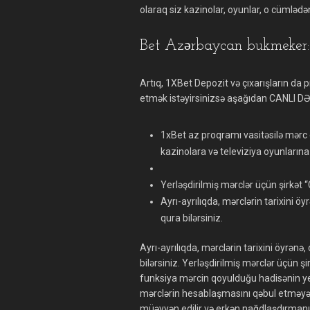
olaraq siz kazinolar, oyunlar, o cümlədən
Bet Azərbaycan bukmeker: r
Artıq, 1XBet Depozit və çıxarışların da p
etmək istəyirsinizsə aşağıdan CANLI 
1xBet az proqramı vasitəsilə mərc
kazinolara və televiziya oyunlarına ç
Yerləşdirilmiş mərclər üçün şirkət 
Ayrı-ayrılıqda, mərclərin tarixini ö
qura bilərsiniz.
Ayrı-ayrılıqda, mərclərin tarixini öyrənə
bilərsiniz. Yerləşdirilmiş mərclər üçün ş
funksiya mərcin qoyulduğu hadisənin 
mərclərin hesablaşmasını qəbul etməyə 
müəyyən edilir və erkən nağdlaşdırmanın