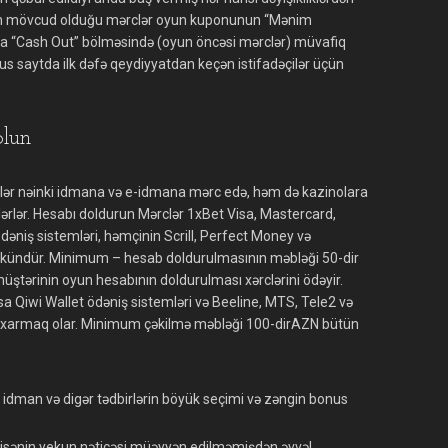
sının mövcud olduğu mərclər oyun kuponunun “Mənim
ya “Cash Out” bölməsində (oyun öncəsi mərclər) müvafiq
onus saytda ilk dəfə qeydiyyatdan keçən istifadəçilər üçün
olun
lər nəinki idmana və e-idmana mərc edə, həm də kazinolara
ilərlər. Hesabı doldurun Mərclər 1xBet Visa, Mastercard,
əniş sistemləri, həmçinin Scrill, Perfect Money və
mümkündür. Minimum – hesab doldurulmasının məbləği 50-dir
üştərinin oyun hesabının doldurulması xərclərini ödəyir.
sa Qiwi Wallet ödəniş sistemləri və Beeline, MTS, Tele2 və
 çıxarmaq olar. Minimum çəkilmə məbləği 100-dirAZN bütün
 idman və digər tədbirlərin böyük seçimi və zəngin bonus
isənin yekun nəticəsi müəyyən edilməmişdən əvvəl