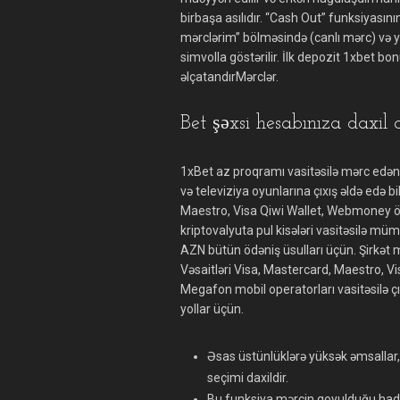
birbaşa asılıdır. “Cash Out” funksiya
mərclərim” bölməsində (canlı mərc) və 
simvolla göstərilir. İlk depozit 1xbet b
əlçatandırMərclər.
Bet şəxsi hesabınıza daxil 
1xBet az proqramı vasitəsilə mərc edən
və televiziya oyunlarına çıxış əldə edə b
Maestro, Visa Qiwi Wallet, Webmoney öd
kriptovalyuta pul kisələri vasitəsilə 
AZN bütün ödəniş üsulları üçün. Şirkət m
Vəsaitləri Visa, Mastercard, Maestro, Vi
Megafon mobil operatorları vasitəsilə
yollar üçün.
Əsas üstünlüklərə yüksək əmsallar,
seçimi daxildir.
Bu funksiya mərcin qoyulduğu had