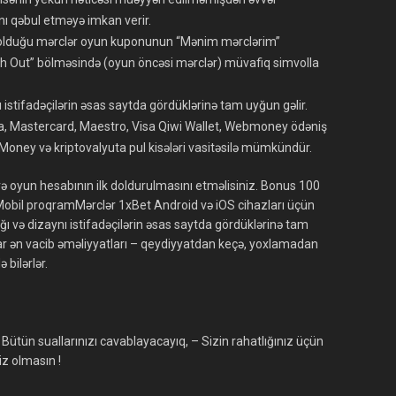
ı qəbul etməyə imkan verir.
olduğu mərclər oyun kuponunun “Mənim mərclərim”
sh Out” bölməsində (oyun öncəsi mərclər) müvafiq simvolla
 istifadəçilərin əsas saytda gördüklərinə tam uyğun gəlir.
a, Mastercard, Maestro, Visa Qiwi Wallet, Webmoney ödəniş
t Money və kriptovalyuta pul kisələri vasitəsilə mümkündür.
ə oyun hesabının ilk doldurulmasını etməlisiniz. Bonus 100
. Mobil proqramMərclər 1xBet Android və iOS cihazları üçün
ı və dizaynı istifadəçilərin əsas saytda gördüklərinə tam
lar ən vacib əməliyyatları – qeydiyyatdan keçə, yoxlamadan
 bilərlər.
 Bütün suallarınızı cavablayacayıq, – Sizin rahatlığınız üçün
z olmasın !