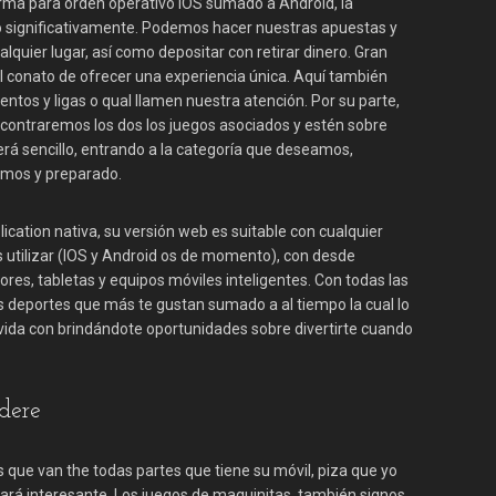
orma para orden operativo IOS sumado a Android, la
o significativamente. Podemos hacer nuestras apuestas y
quier lugar, así como depositar con retirar dinero. Gran
 el conato de ofrecer una experiencia única. Aquí también
tos y ligas o qual llamen nuestra atención. Por su parte,
ncontraremos los dos los juegos asociados y estén sobre
rá sencillo, entrando a la categoría que deseamos,
emos y preparado.
cation nativa, su versión web es suitable con cualquier
 utilizar (IOS y Android os de momento), con desde
s, tabletas y equipos móviles inteligentes. Con todas las
s deportes que más te gustan sumado a al tiempo la cual lo
ida con brindándote oportunidades sobre divertirte cuando
dere
s que van the todas partes que tiene su móvil, piza que yo
ará interesante. Los juegos de maquinitas, también signos