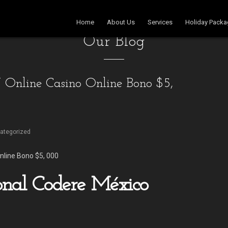
Home
About Us
Services
Holiday Pack
Our Blog
 Online Casino Online Bono $5,
ategorized
nline Bono $5, 000
onal Codere México