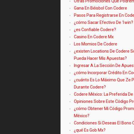
Otras Promociones Que Podrem
Gana En Béisbol Con Codere
Pasos Para Registrarse En Cod
¿cómo Sacar Efectivo De 1win?
¿es Confiable Codere?
Casino En Codere Mx
Los Momios De Codere
¿existen Locations De Codere 
Pueda Hacer Mis Apuestas?
Ingresar A La Sección De Apues
¿cómo Incorporar Crédito En C
¿cuánto Es Lo Máximo Que Ze P
Durante Codere?
Codere México: La Preferida De
Opiniones Sobre Este Código P
¿cómo Obtener Mi Código Prom
México?
Condiciones Si Deseas El Bono 
¿qué Es Gob Mx?