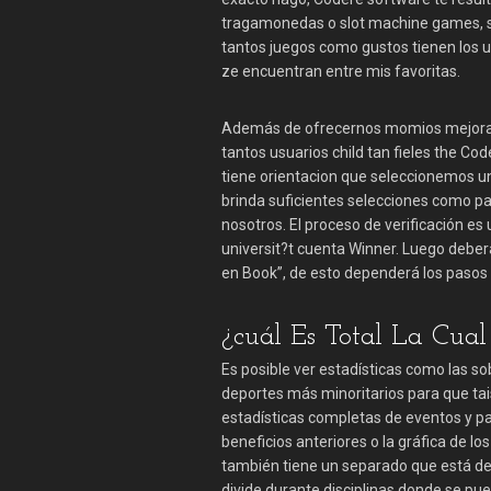
tragamonedas o slot machine games, so
tantos juegos como gustos tienen los u
ze encuentran entre mis favoritas.
Además de ofrecernos momios mejorados
tantos usuarios child tan fieles the Co
tiene orientacion que seleccionemos u
brinda suficientes selecciones como 
nosotros. El proceso de verificación e
universit?t cuenta Winner. Luego deber
en Book”, de esto dependerá los pasos 
¿cuál Es Total La Cual
Es posible ver estadísticas como las so
deportes más minoritarios para que ta
estadísticas completas de eventos y pa
beneficios anteriores o la gráfica de l
también tiene un separado que está ded
divide durante disciplinas donde se pue