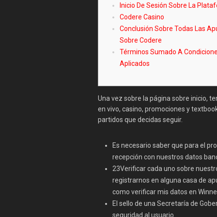
Inicio De Sesión Sobre La Plata
Codere Casino
Conclusión Sobre Todas Las Ap
Sobre Codere
Términos Sumado A Condicione
Aplicados
Una vez sobre la página sobre inicio, 
en vivo, casino, promociones y textboo
partidos que decidas seguir.
Es necesario saber que para el pr
recepción con nuestros datos banc
23Verificar cada uno sobre nuestr
registrarnos en alguna casa de ap
como verificar mis datos en Winne
El sello de una Secretaría de Gobe
seguridad al usuario.