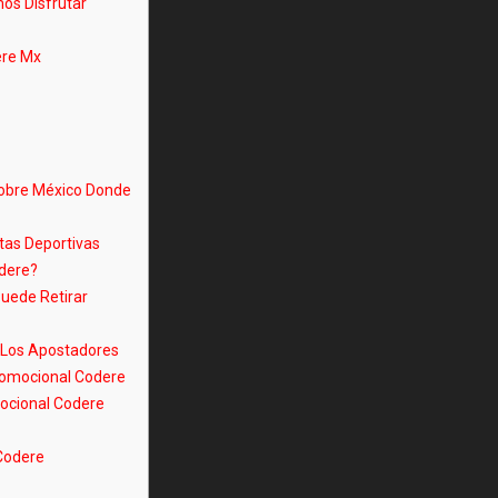
os Disfrutar
ere Mx
Sobre México Donde
tas Deportivas
odere?
uede Retirar
 Los Apostadores
romocional Codere
ocional Codere
Codere