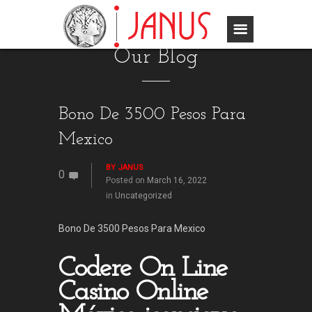
Our Blog
Bono De 3500 Pesos Para
Mexico
BY
JANUS
0
Posted on
March 16, 2022
in
Uncategorized
Bono De 3500 Pesos Para Mexico
Codere On Line
Casino Online