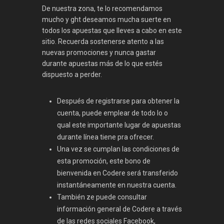
De nuestra zona, te lo recomendamos
mucho y ght deseamos mucha suerte en
todos los apuestas que lleves a cabo en este
sitio. Recuerda sostenerse atento a las
nuevas promociones y nunca gastar
durante apuestas más de lo que estés
dispuesto a perder.
Después de registrarse para obtener la
cuenta, puede emplear de todo lo o
qual este importante lugar de apuestas
durante línea tiene pra ofrecer.
Una vez se cumplan las condiciones de
esta promoción, este bono de
bienvenida en Codere será transferido
instantáneamente en nuestra cuenta.
También ze puede consultar
información general de Codere a través
de las redes sociales Facebook,