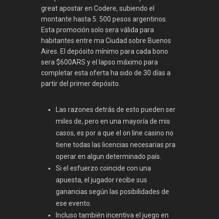
great apostar en Codere, subiendo el
montante hasta 5. 500 pesos argentinos.
Esta promoción solo sera válida para
habitantes entre ma Ciudad sobre Buenos
Aires. El depósito mínimo para cada bono
sera $600ARS y el lapso máximo para
completar esta oferta ha sido de 30 días a
partir del primer depósito.
Las razones detrás de esto pueden ser
miles de, pero en una mayoría de mis
casos, es por a que el on line casino no
tiene todas las licencias necesarias pra
operar en algun determinado país.
Si el esfuerzo coincide con una
apuesta, el jugador recibe sus
ganancias según las posibilidades de
ese evento.
Incluso también incentiva el juego en