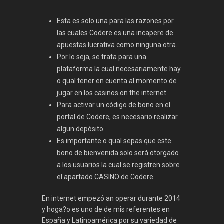
Esta es solo una para las razones por
las cuales Codere es una incapere de
apuestas lucrativa como ninguna otra.
Por lo seja, se trata para una
plataforma la cual necesariamente hay
o qual tener en cuenta al momento de
jugar en los casinos on the internet.
Para activar un código de bono en el
portal de Codere, es necesario realizar
algun depósito.
Es importante o qual sepas que este
bono de bienvenida solo será otorgado
a los usuarios la cual se registren sobre
el apartado CASINO de Codere.
En internet empezó an operar durante 2014
y hoga?o es uno de de mis referentes en
España y Latinoamérica por su variedad de