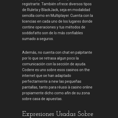
registrarte. También ofrece diversos tipos
de Ruleta y BlackJack, seja en modalidad
sencilla como en Multiplayer. Cuenta con la
licencias en cada uno de los lugares donde
contine operaciones y tus métodos de
soddisfatto son de lo más confiables
sumado a seguros.
Además, no cuenta con chat en palpitante
por lo que se retrasa algun poco la
comunicación con la sección de ayuda.
Codere es uno sobre esos casinos on the
internet que se han adaptado
perfectamente a new las pequeñas
pantallas, tanto para réussi à casino online
propiamente dicho como afin de su zona
sobre casa de apuestas.
Expresiones Usadas Sobre