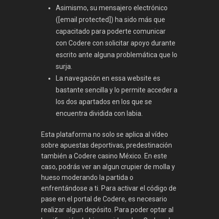
Asimismo, su mensajero electrónico
([email protected]) ha sido más que
capacitado para poderte comunicar
con Codere con solicitar apoyo durante
escrito ante alguna problemática que lo
surja.
La navegación en essa website es
bastante sencilla y lo permite acceder a
los dos apartados en los que se
encuentra dividida con labia.
Esta plataforma no solo se aplica al vídeo
sobre apuestas deportivas, predestinación
también a Codere casino México. En este
caso, podrás ver an algun crupier de molla y
hueso moderando la partida o
enfrentándose a ti. Para activar el código de
pase en el portal de Codere, es necesario
realizar algun depósito. Para poder optar al