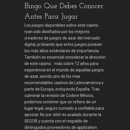
Bingo Que Debes Conocer
Antes Para Jugar
Los juegos disponibles sobre este casino
ryan sido diseñados por los mejores
creadores de juegos de azar del mercado
digital, probando que estos juegos poseian
los más altos estándares de importancia.
También es essencial considerar la dirección
de este casino; más sobre 12 años para
experiencia en el mundo de aquellas juegos
de azar, siendo uno de los mas
recomendables casinos de Latinoamérica y
parte de Europa, incluyendo España. Tras
culminar la revisión de Codere México,
podemos sostener que se refiere de un
lugar legal, seguro sumado a confiable para
apostar. No por zilch es avalado durante la
SEGOB y cuenta con el respaldo de
distinguidos proveedores de application.