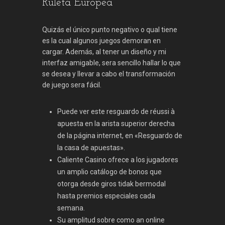
Ruleta Europea
Quizás el único punto negativo o qual tiene
es la cual algunos juegos demoran en
cargar. Además, al tener un diseño y mi
interfaz amigable, sera sencillo hallar lo que
se desea y llevar a cabo el transformación
de juego sera fácil.
Puede ver este resguardo de réussi à
apuesta en la arista superior derecha
de la página internet, en «Resguardo de
la casa de apuestas».
Caliente Casino ofrece a los jugadores
un amplio catálogo de bonos que
otorga desde giros tidak bermodal
hasta premios especiales cada
semana.
Su amplitud sobre como an online