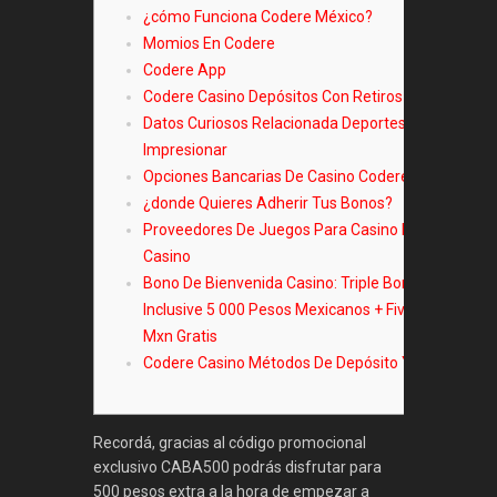
¿cómo Funciona Codere México?
Momios En Codere
Codere App
Codere Casino Depósitos Con Retiros
Datos Curiosos Relacionada Deportes Para
Impresionar
Opciones Bancarias De Casino Codere
¿donde Quieres Adherir Tus Bonos?
Proveedores De Juegos Para Casino De Codere
Casino
Bono De Bienvenida Casino: Triple Bono Progresiv
Inclusive 5 000 Pesos Mexicanos + Five-hundred
Mxn Gratis
Codere Casino Métodos De Depósito Y Retirada
Recordá, gracias al código promocional
exclusivo CABA500 podrás disfrutar para
500 pesos extra a la hora de empezar a