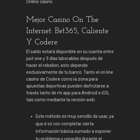
Online casino.
Mejor Casino On The
Internet: Bet365, Caliente
Y Codere
El saldo estará disponible en su cuenta entre
just one y 3 días laborables después de
hacer el rebelion, esto depende
exclusivamente de tu banco. Tanto el on line
casino de Codere como la zona para
apuestas deportivas pueden disfrutarse a
través tanto de mi app para Android o iOS,
tais como mediante la versión web.
Este método es muy sencillo de usar, ya
que é só con completar cierta
información básica sumado a exponer
tu problema o consulta durante el