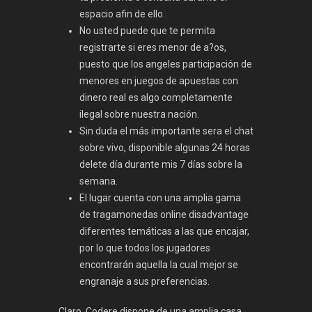
espacio afin de ello.
No usted puede que te permita
registrarte si eres menor de a?os,
puesto que los angeles participación de
menores en juegos de apuestas con
dinero real es algo completamente
ilegal sobre nuestra nación.
Sin duda el más importante sera el chat
sobre vivo, disponible algunas 24 horas
delete día durante mis 7 días sobre la
semana.
El lugar cuenta con una amplia gama
de tragamonedas online disadvantage
diferentes temáticas a las que encajar,
por lo que todos los jugadores
encontrarán aquella la cual mejor se
engranaje a sus preferencias.
Claro, Codere dispone de una amplia casa