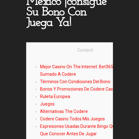
México ¡consigue
Su Bono Con
Juega Ya!
Content
Mejor Casino On The Internet: Bet365, Caliente
Sumado A Codere
Términos Con Condiciones Del Bono
Bonos Y Promociones De Codere Casino
Ruleta Europea
Juegos
Alternativas The Codere
Codere Casino Todos Mis Juegos
Expresiones Usadas Durante Bingo Que Tendrías
Que Conocer Antes De Jugar