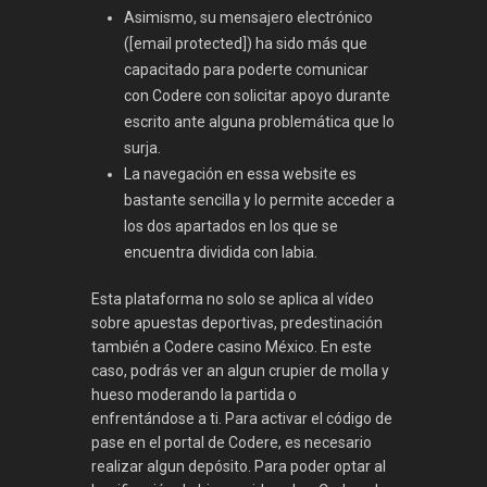
Asimismo, su mensajero electrónico
([email protected]) ha sido más que
capacitado para poderte comunicar
con Codere con solicitar apoyo durante
escrito ante alguna problemática que lo
surja.
La navegación en essa website es
bastante sencilla y lo permite acceder a
los dos apartados en los que se
encuentra dividida con labia.
Esta plataforma no solo se aplica al vídeo
sobre apuestas deportivas, predestinación
también a Codere casino México. En este
caso, podrás ver an algun crupier de molla y
hueso moderando la partida o
enfrentándose a ti. Para activar el código de
pase en el portal de Codere, es necesario
realizar algun depósito. Para poder optar al