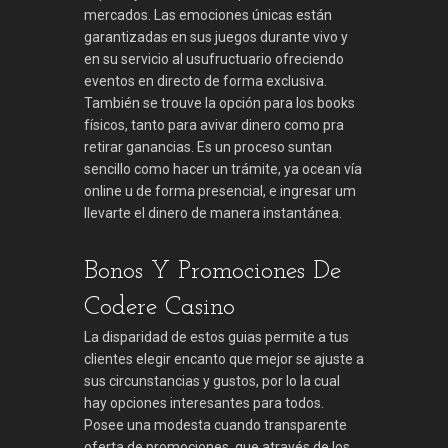
mercados. Las emociones únicas están
garantizadas en sus juegos durante vivo y
en su servicio al usufructuario ofreciendo
eventos en directo de forma exclusiva.
También se trouve la opción para los books
físicos, tanto para avivar dinero como pra
retirar ganancias. Es un proceso suntan
sencillo como hacer un trámite, ya ocean vía
online u de forma presencial, e ingresar um
llevarte el dinero de manera instantánea.
Bonos Y Promociones De
Codere Casino
La disparidad de estos guias permite a tus
clientes elegir encanto que mejor se ajuste a
sus circunstancias y gustos, por lo la cual
hay opciones interesantes para todos.
Posee una modesta cuando transparente
oferta de promociones, que através de los