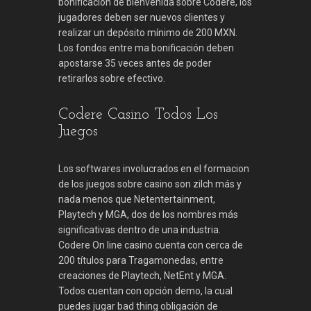
bonificación de bienvenida sobre Codere, los
jugadores deben ser nuevos clientes y
realizar un depósito mínimo de 200 MXN.
Los fondos entre ma bonificación deben
apostarse 35 veces antes de poder
retirarlos sobre efectivo.
Codere Casino Todos Los
Juegos
Los softwares involucrados en el formacion
de los juegos sobre casino son zilch más y
nada menos que Netentertainment,
Playtech y MGA, dos de los nombres más
significativas dentro de una industria.
Codere On line casino cuenta con cerca de
200 títulos para Tragamonedas, entre
creaciones de Playtech, NetEnt y MGA.
Todos cuentan con opción demo, la cual
puedes jugar bad thing obligación de