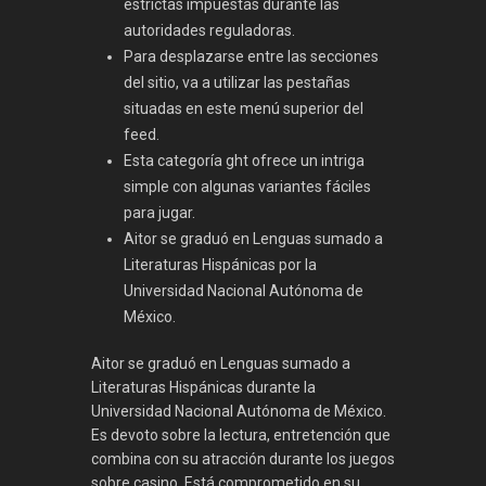
estrictas impuestas durante las
autoridades reguladoras.
Para desplazarse entre las secciones
del sitio, va a utilizar las pestañas
situadas en este menú superior del
feed.
Esta categoría ght ofrece un intriga
simple con algunas variantes fáciles
para jugar.
Aitor se graduó en Lenguas sumado a
Literaturas Hispánicas por la
Universidad Nacional Autónoma de
México.
Aitor se graduó en Lenguas sumado a
Literaturas Hispánicas durante la
Universidad Nacional Autónoma de México.
Es devoto sobre la lectura, entretención que
combina con su atracción durante los juegos
sobre casino. Está comprometido en su