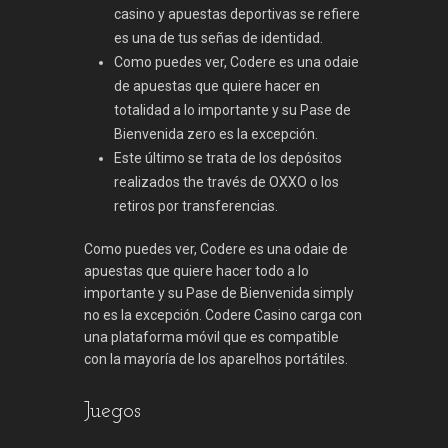
casino y apuestas deportivas se refiere
es una de tus señas de identidad.
Como puedes ver, Codere es una odaie
de apuestas que quiere hacer en
totalidad a lo importante y su Pase de
Bienvenida zero es la excepción.
Este último se trata de los depósitos
realizados the través de OXXO o los
retiros por transferencias.
Como puedes ver, Codere es una odaie de
apuestas que quiere hacer todo a lo
importante y su Pase de Bienvenida simply
no es la excepción. Codere Casino carga con
una plataforma móvil que es compatible
con la mayoría de los aparelhos portátiles.
Juegos