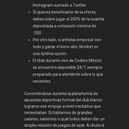
Instragram sumado a Twitter.
Si quieres beneficiarte de la oferta,
debes sobre jugar el 200% de la cuantía
depositada a cotización mínima de
-200.
Por otro lado, si anhelas empezar con
todo y ganar el bono alto, Novibet es
una óptima opción.
El chat durante vivo de Codere México
se encuentra disponible 24/7, siempre
preparado para atenderte sobre lo que
necesites.
Convirtiéndose durante la plataforma de
apuestas deportivas formal del club blanco
lograron ese empuje a nivel mediático que
necesitaban. Si hablamos de grandes
casinos, sabemos o qual todos deben dar un
amplio relación de juegos de azar. A réussi à