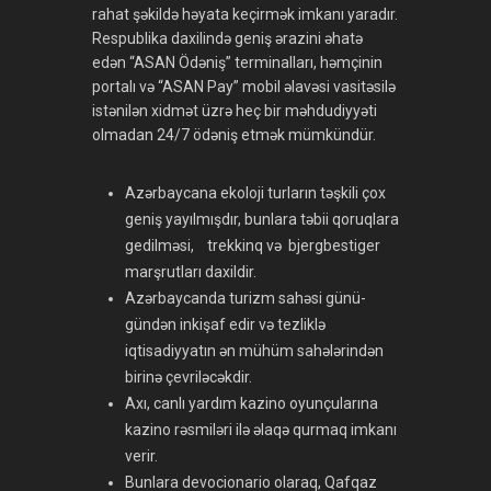
rahat şəkildə həyata keçirmək imkanı yaradır.
Respublika daxilində geniş ərazini əhatə
edən “ASAN Ödəniş” terminalları, həmçinin
portalı və “ASAN Pay” mobil əlavəsi vasitəsilə
istənilən xidmət üzrə heç bir məhdudiyyəti
olmadan 24/7 ödəniş etmək mümkündür.
Azərbaycana ekoloji turların təşkili çox
geniş yayılmışdır, bunlara təbii qoruqlara
gedilməsi, trekkinq və bjergbestiger
marşrutları daxildir.
Azərbaycanda turizm sahəsi günü-
gündən inkişaf edir və tezliklə
iqtisadiyyatın ən mühüm sahələrindən
birinə çevriləcəkdir.
Axı, canlı yardım kazino oyunçularına
kazino rəsmiləri ilə əlaqə qurmaq imkanı
verir.
Bunlara devocionario olaraq, Qafqaz