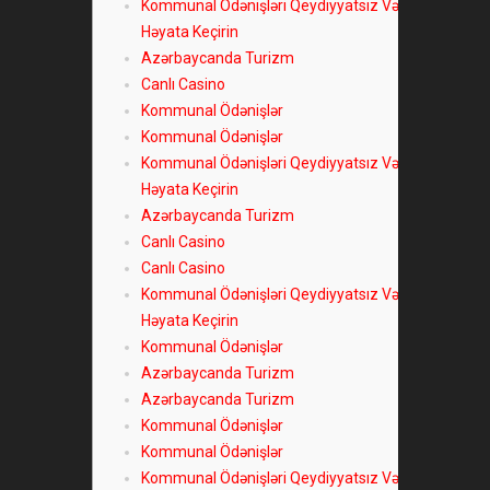
Kommunal Ödənişləri Qeydiyyatsız Və Sürətli
Həyata Keçirin
Azərbaycanda Turizm
Canlı Casino
Kommunal Ödənişlər
Kommunal Ödənişlər
Kommunal Ödənişləri Qeydiyyatsız Və Sürətli
Həyata Keçirin
Azərbaycanda Turizm
Canlı Casino
Canlı Casino
Kommunal Ödənişləri Qeydiyyatsız Və Sürətli
Həyata Keçirin
Kommunal Ödənişlər
Azərbaycanda Turizm
Azərbaycanda Turizm
Kommunal Ödənişlər
Kommunal Ödənişlər
Kommunal Ödənişləri Qeydiyyatsız Və Sürətli