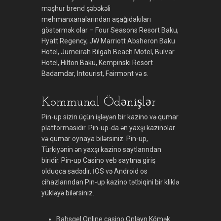
məşhur brend şəbəkəli
mehmanxanalarından aşağıdakıları
göstərmək olar – Four Seasons Resort Baku,
Hyatt Regency, JW Marriott Absheron Baku
Hotel, Jumeirah Bilgah Beach Motel, Bulvar
Hotel, Hilton Baku, Kempinski Resort
Badamdar, Intourist, Fairmont və s.
Kommunal Ödənişlər
Pin-up sizin üçün işləyən bir kazino və qumar
platformasıdır. Pin-up-da ən yaxşı kazinolar
və qumar oynaya bilərsiniz. Pin-up,
Türkiyənin ən yaxşı kazino saytlarından
biridir. Pin-up Casino veb saytına giriş
olduqca sadədir. İOS və Android os
cihazlarından Pin-up kazino tətbiqini bir kliklə
yükləyə bilərsiniz.
Bahsgel Online casino Onlayn Kömək