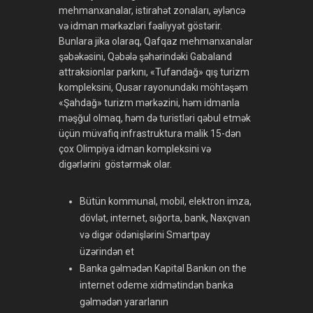
mehmanxanalar, istirahət zonaları, əyləncə
və idman mərkəzləri fəaliyyət göstərir.
Bunlara jika olaraq, Qafqaz mehmanxanalar
şəbəkəsini, Qəbələ şəhərindəki Gabaland
attraksionlar parkını, «Tufandağ» qış turizm
kompleksini, Qusar rayonundakı möhtəşəm
«Şahdağ» turizm mərkəzini, həm idmanla
məşğul olmaq, həm də turistləri qəbul etmək
üçün müvafiq infrastruktura malik 15-dən
çox Olimpiya idman kompleksini və
digərlərini göstərmək olar.
Bütün kommunal, mobil, elektron imza,
dövlət, internet, sığorta, bank, Naxçıvan
və digər ödənişlərini Smartpay
üzərindən et
Banka gəlmədən Kapital Bankın on the
internet odeme xidmətindən banka
gəlmədən yararlanın