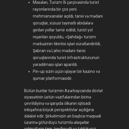
Məsələn, Turizm İli çərçivəsində turist
rayonlarında bir çox yeni
mehmanxanalar açıldı, tarixi və mədəni
qoruqlar, xüsusi təyinatlı abidələrə
gedən yollar təmir edildi, turist yol
nişanları qoyuldu, «Şahdağ» turizm
mərkəzinin tikintisi işləri sürətləndirildi,
Şabran və Lahıc mədəni-tarixi
qoruqlarında turist infrastrukturunun
yaradılması işləri aparıldı.
Pin-up sizin üçün işləyən bir kazino və
qumar platformasıdır.
Bütün bunlar turizmin Azərbaycanda dövlət
siyasətinin üstün vəzifələrindən birinə
çevrildiyinə və qarşıda ölkənin iqtisadi
inkişafına böyük perspektivlər açdığına
dəlalət edir. Şirkətimizin ən başlıca məqsədi
üzərinə götürdüyü turizmlə əlaqədar
xidmətlərin tam, keyfiyyətli və təhlükəsiz