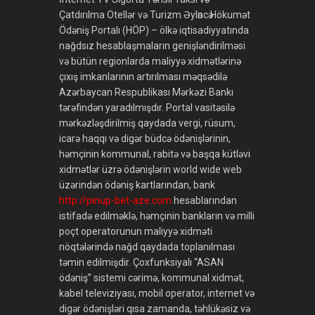
Çatdırılma Otellər və Turizm Әylәncә Hökumət
Ödəniş Portalı (HÖP) – ölkə iqtisadiyyatında
nağdsız hesablaşmaların genişləndirilməsi
və bütün regionlarda maliyyə xidmətlərinə
çıxış imkanlarının artırılması məqsədilə
Azərbaycan Respublikası Mərkəzi Bankı
tərəfindən yaradılmışdır. Portal vasitəsilə
mərkəzləşdirilmiş qaydada vergi, rüsum,
icarə haqqı və digər büdcə ödənişlərinin,
həmçinin kommunal, rabitə və başqa kütləvi
xidmətlər üzrə ödənişlərin world wide web
üzərindən ödəniş kartlarından, bank
http://pinup-bet-aze.com
hesablarından
istifadə edilməklə, həmçinin bankların və milli
poçt operatorunun maliyyə xidməti
nöqtələrində nağd qaydada toplanılması
təmin edilmişdir. Çoxfunksiyalı “ASAN
ödəniş” sistemi cərimə, kommunal xidmət,
kabel televiziyası, mobil operator, internet və
digər ödənişləri qısa zamanda, təhlükəsiz və