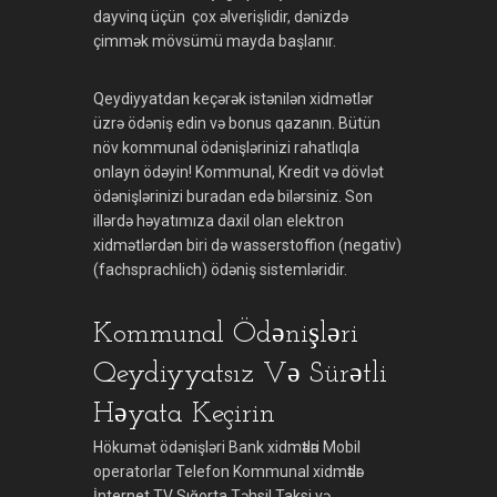
dayvinq üçün çox əlverişlidir, dənizdə
çimmək mövsümü mayda başlanır.
Qeydiyyatdan keçərək istənilən xidmətlər
üzrə ödəniş edin və bonus qazanın. Bütün
növ kommunal ödənişlərinizi rahatlıqla
onlayn ödəyin! Kommunal, Kredit və dövlət
ödənişlərinizi buradan edə bilərsiniz. Son
illərdə həyatımıza daxil olan elektron
xidmətlərdən biri də wasserstoffion (negativ)
(fachsprachlich) ödəniş sistemləridir.
Kommunal Ödənişləri
Qeydiyyatsız Və Sürətli
Həyata Keçirin
Hökumət ödənişləri Bank xidmәtlәri Mobil
operatorlar Telefon Kommunal xidmәtlәr
İnternet TV Sığorta Təhsil Taksi və