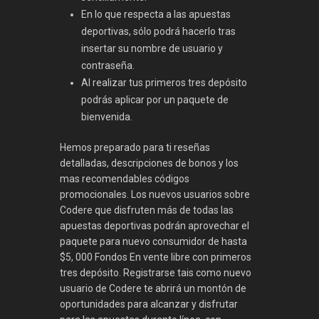
En lo que respecta a las apuestas
deportivas, sólo podrá hacerlo tras
insertar su nombre de usuario y
contraseña.
Al realizar tus primeros tres depósito
podrás aplicar por un paquete de
bienvenida.
Hemos preparado para ti reseñas
detalladas, descripciones de bonos y los
mas recomendables códigos
promocionales. Los nuevos usuarios sobre
Codere que disfruten más de todas las
apuestas deportivas podrán aprovechar el
paquete para nuevo consumidor de hasta
$5, 000 Fondos En vente libre con primeros
tres depósito. Registrarse tais como nuevo
usuario de Codere te abrirá un montón de
oportunidades para alcanzar y disfrutar