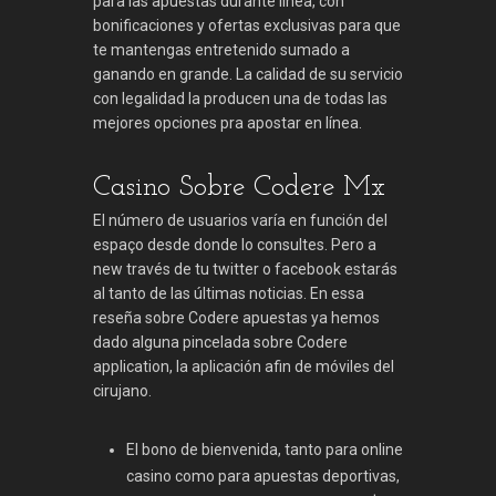
para las apuestas durante línea, con
bonificaciones y ofertas exclusivas para que
te mantengas entretenido sumado a
ganando en grande. La calidad de su servicio
con legalidad la producen una de todas las
mejores opciones pra apostar en línea.
Casino Sobre Codere Mx
El número de usuarios varía en función del
espaço desde donde lo consultes. Pero a
new través de tu twitter o facebook estarás
al tanto de las últimas noticias. En essa
reseña sobre Codere apuestas ya hemos
dado alguna pincelada sobre Codere
application, la aplicación afin de móviles del
cirujano.
El bono de bienvenida, tanto para online
casino como para apuestas deportivas,