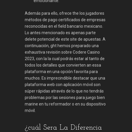
emocionante.
Además para ello, ofrece the los jugadores
métodos de pago certificados de empresas
reconocidas en el field bancario mexicano.
Lo antes mencionado es apenas parte
delete potencial de este site de apuestas. A
continuación, ght hemos preparado una
exhaustiva revisión sobre Codere Casino
2023, con la la cual podrás estar al tanto de
todos los detalles que convierten an essa
plataforma en una opción favorita para
muchos. Es imprecindible destacar que una
plataforma web con aplicación móvil son
súper rápidas através de lo que no tendrás
problemas por las sesiones para juego bien
marine en tu reformador o en su dispositivo
móvil.
¿cuál Sera La Diferencia