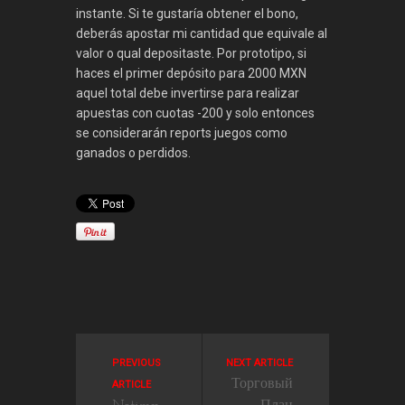
instante. Si te gustaría obtener el bono,
deberás apostar mi cantidad que equivale al
valor o qual depositaste. Por prototipo, si
haces el primer depósito para 2000 MXN
aquel total debe invertirse para realizar
apuestas con cuotas -200 y solo entonces
se considerarán reports juegos como
ganados o perdidos.
PREVIOUS
NEXT ARTICLE
Торговый
ARTICLE