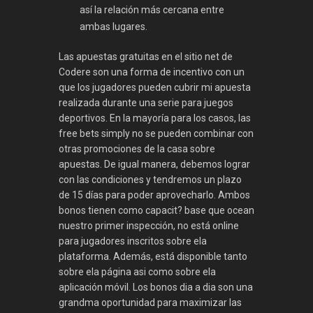
así la relación más cercana entre
ambas lugares.
Las apuestas gratuitas en el sitio net de
Codere son una forma de incentivo con un
que los jugadores pueden cubrir mi apuesta
realizada durante una serie para juegos
deportivos. En la mayoría para los casos, las
free bets simply no se pueden combinar con
otras promociones de la casa sobre
apuestas. De igual manera, debemos lograr
con las condiciones y tendremos un plazo
de 15 días para poder aprovecharlo. Ambos
bonos tienen como capacit? base que ocean
nuestro primer inspección, no está online
para jugadores inscritos sobre ela
plataforma. Además, está disponible tanto
sobre ela página asi como sobre ela
aplicación móvil. Los bonos dia a dia son una
grandma oportunidad para maximizar las