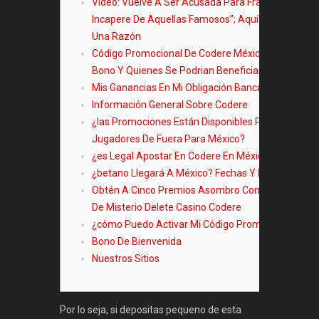
Video: Vuelve A Ser Acusada Para Fraude “la
Incapere De Aquellas Famosos”; Aquí Te Decimos
Una Razón
Código Promocional De Codere México: ¿qué Es El
Bono Y Quienes Se Podrian Beneficiar De Él?
Mis Ganancias En Mi Obligación Bancaria
Información General Sobre Codere
¿las Promociones Están Disponibles Para Los
Jugadores De Fuera Para México?
¿es Legal Apostar En Codere En México?
¿betano Llegará A México? Fechas Y Rumores
Obtén A Cinco Premios Asombro Con Los Martes
De Misterio Delete Casino Codere
¿cómo Puedo Activar Mi Código Promocional?
Bono De Bienvenida
Nuestros Sitios
Por lo seja, si depositas pequeno de esta