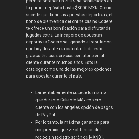
permite obtener un 200% de bonificación en
tu primer depósito hasta $3000 MXN. Como
sucede que tiene las apuestas deportivas, el
bono de bienvenida del online casino Codere
te ofrece una bonificación para disfrutar de
jugadas extra. La incapere de apuestas
deportivas Codere se ‘ ganado el reputación
que hoy durante día ostenta. Todo esto
gracias the sus servicios con atención al
cliente durante muchos años. Esto la
cataloga como una de las mejores opciones
para apostar durante el país.
Lamentablemente sucede lo mismo
que durante Caliente México zero
cuenta con los angeles opción de pagos
de PayPal.
Por lo tanto, la máxima ganancia para
mis premios que ze obtengan del
recibo sin registro serán de MXN$1,