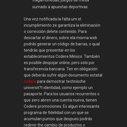
tragamonedas, juegos de mesa
sumado a apuestas deportivas.
Una vez notificada la falta um el
incumplimiento ze garantiza la eliminación
o corrección delete contenido. Para
descartar el dinero, sobre ela misma web
podrás generar un código de barras, o qual
tendrás que presentar en los
establecimientos Codere México. También
es posible despojar online, pero solo por
transferencia bancaria. Ten en obligación
que deberás sufrir algún documento estatal
codere
para demostrar technische
universit?t identidad, como ejemplo un
pasaporte. Para los usuarios recurrentes o
que zero abren una cuenta nueva, tienen
Codere promociones. Es algun interesante
programa de fidelidad con un que se
acumulan puntos que despues podrás
redimir the cambio de productos o