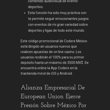
contenido audiovisual de evento
deportivo.
Esta función ha sido muy práctica con
te permite seguir emocionantes juegos
con eventos de mi gran variedad sobre
deportes y ligas de todo este mundo.
Este código promocional de Codere México
está dirigido an usuarios nuevos que
realicen apuestas de on line casino. Los
usuarios recibirán el 100% para su primer
depósito hasta un máximo de 3500 MX$. Se
encuentra online la App Codere en la
trastienda móvil de iOS y Android.
Alianza Empresarial De
European Union Ejerce
Presión Sobre México Por