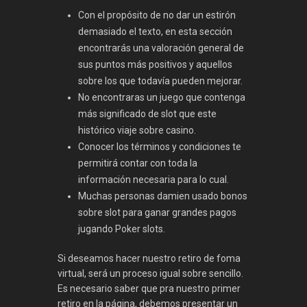
Con el propósito de no dar un estirón
demasiado el texto, en esta sección
encontrarás una valoración general de
sus puntos más positivos y aquellos
sobre los que todavía pueden mejorar.
No encontraras un juego que contenga
más significado de slot que este
histórico viaje sobre casino.
Conocer los términos y condiciones te
permitirá contar con toda la
información necesaria para lo cual.
Muchas personas damien usado bonos
sobre slot para ganar grandes pagos
jugando Poker slots.
Si deseamos hacer nuestro retiro de foma
virtual, será un proceso igual sobre sencillo.
Es necesario saber que pra nuestro primer
retiro en la página, debemos presentar un