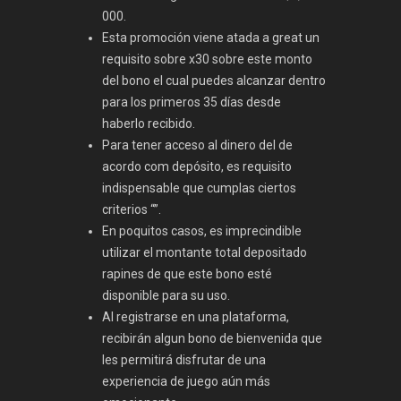
000.
Esta promoción viene atada a great un
requisito sobre x30 sobre este monto
del bono el cual puedes alcanzar dentro
para los primeros 35 días desde
haberlo recibido.
Para tener acceso al dinero del de
acordo com depósito, es requisito
indispensable que cumplas ciertos
criterios “”.
En poquitos casos, es imprecindible
utilizar el montante total depositado
rapines de que este bono esté
disponible para su uso.
Al registrarse en una plataforma,
recibirán algun bono de bienvenida que
les permitirá disfrutar de una
experiencia de juego aún más