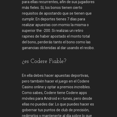
para ellas recurrentes, afin de sus jugadores
más fieles. Sí, los bonos tienen cierto
requisitos de apostando que se tienen que
cumplir. En deportes tienes 7 días para
realizar apuestas con momio la misma o
superior the -200. Si realizas un retiro
rapines de haber apostado el monto total
del bono, perderás tanto el bono como las
ganancias obtenidas al dar usando el recibo.
¿es Codere Fiable?
En ella debes hacer apuestas deportivas,
pero también hacer el juego en el Codere
Casino online y optar a premios increíbles.
Como sabes, Codere tiene Codere apps
móviles para Android e i-tunes, pero desde
ellas no puedes dar. Lo que puedes hacer es
gobernar tus puntos de club de precisión,
redimirlos y mantenerte al día sobre lo que