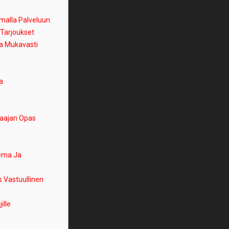
umalla Palveluun
Tarjoukset
Ja Mukavasti
a
laajan Opas
eema Ja
s Vastuullinen
ille