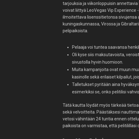
tarjouksia ja viikonloppuisin annettavia
voivat liittyä LeoVegas Vip Experienc
ilmoitettava lisenssitietonsa sivujensa
kuningaskunnassa, Virossa ja Gibraltaril
pelipaikoista.
Pelaaja voi tuntea saavansa henki
Oli kyse siis maksutavoista, verois
sivustolla hyvin huomioon.
Muita kampanjoita ovat muun muassa
kasinolle sekä erilaiset kilpailut, j
Talletukset pyritään aina hyväks
esimerkiksi se, onko pelitilisi vahvi
Tätä kautta löydät myös tärkeää tietoa k
sekä velvoitteita. Päästäksesi nauttimaa
vetosi vähintään 24 tuntia ennen ottel
paikoista on varmistaa, että pelitililläs