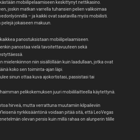
stään mobiilipelaamiseen keskittynyt nettikasino.
een, joskin matkan varrella tuhansien pelien valikoimaa
donlyönnillä – ja kaikki ovat saatavilla myös mobiilisti.
n pelejä jokaiseen makuun.
aikkea panostuksistaan mobiilipelaamiseen.
enkin panostaa vielä tavoitettavuuteen sekä
estyttäessä.
n mielenkiinnon niin sisällöllään kuin laadullaan, jotka ovat
äinä koko sen toiminta-ajan läpi.
ulee sinun ottaa kuva ajokortistasi, passistasi tai
haimman pelikokemuksen juuri mobiililaitteella käytettynä.
toa hirveä, mutta verrattuna muutamiin kilpaileviin
. Yleisenä nyrkkisääntönä voidaan pitää sitä, että LeoVegas
etelmän olevan persis kuin millä rahaa on alunperin tilille