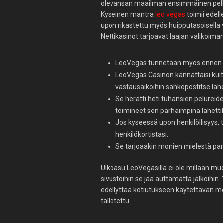
olevansan maailman ensimmäinen pelkä
Kyseinen mantra
leo vegas
toimii edell
upon rikastettu myös huipputasoisella ve
Nettikasinot tarjoavat laajan valikoima
LeoVegas tunnetaan myös ennen k
LeoVegas Casinon kannattaisi kuit
vastausaikoihin sähköpostitse läh
Se herätti heti tuhansien pelureide
toimineet sen parhaimpina lähettil
Jos kyseessä upon henkilöllisyys, t
henkilökortistasi.
Se tarjoaakin monien mielestä par
Ulkoasu LeoVegasilla ei ole millään muo
sivustoihin se jää auttamatta jalkoihin
edellyttää kotiutukseen käytettävän men
talletettu.