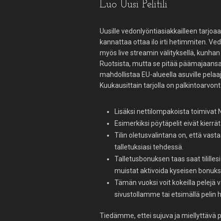
Luo Uusi Pelitili
Uusille vedonlyöntiasiakkailleen tarjoaa
kannattaa ottaa ilo irti hetimmiten. Ve
myös live streamin välityksellä, kunhan 
Ruotsista, mutta se pitää päämajaansa
mahdollistaa EU-alueella asuville pelaa
Kuukausittain tarjolla on palkintoarvont
Lisäksi nettilompakoista toimivat Ne
Esimerkiksi pöytäpelit eivät kierrä
Tilin oletusvalintana on, että vas
talletuksiasi tehdessä.
Talletusbonuksen taas saat tilille
muistat aktivoida kyseisen bonuks
Tämän vuoksi voit kokeilla pelejä
sivustollamme tai etsimällä pelin 
Tiedämme, ettei sujuva ja miellyttävä p