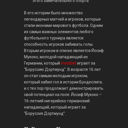
этого замечательного спорта.
В его истории было множество
легендарных матчей и игроков, которые
стали иконами мирового футбола. Одним
из самых важных элементов любого
футбольного турнира является
способность игроков забивать голы.
Вторым игроком в списке является Йосиф
Мукоко, молодой нападающий из
Германии, который
mostbet
играет за
“Боруссию Дортмунд”. В возрасте 16 лет
он стал самым молодым игроком,
который забил гол в истории Бундеслиги,
и с тех пор продолжает демонстрировать
свой потенциал на поле. Йосиф Мукоко –
16-летний нигерийско-германский
нападающий, который играет за
“Боруссия Дортмунд”.