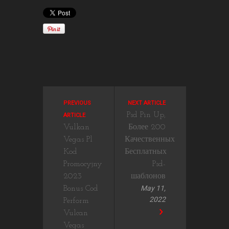
PREVIOUS
NEXT ARTICLE
Psd Pin Up,
ARTICLE
Vulkan
Более 200
Vegas Pl
Качественных
Kod
Бесплатных
Promocyjny
Psd-
2023 ️
шаблонов
May 11,
Bonus Cod
2022
Perform
Vulcan
Vegas