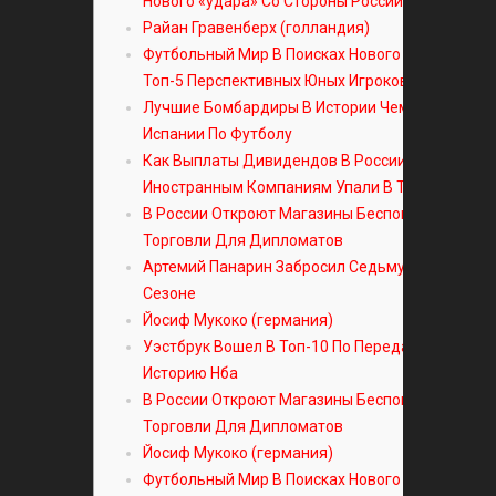
Нового «удара» Со Стороны России
Райан Гравенберх (голландия)
Футбольный Мир В Поисках Нового Мессии:
Топ-5 Перспективных Юных Игроков 03062023
Лучшие Бомбардиры В Истории Чемпионата
Испании По Футболу
Как Выплаты Дивидендов В России
Иностранным Компаниям Упали В Три Раза
В России Откроют Магазины Беспошлинной
Торговли Для Дипломатов
Артемий Панарин Забросил Седьмую Шайбу В
Сезоне
Йосиф Мукоко (германия)
Уэстбрук Вошел В Топ-10 По Передачам За Всю
Историю Нба
В России Откроют Магазины Беспошлинной
Торговли Для Дипломатов
Йосиф Мукоко (германия)
Футбольный Мир В Поисках Нового Мессии: