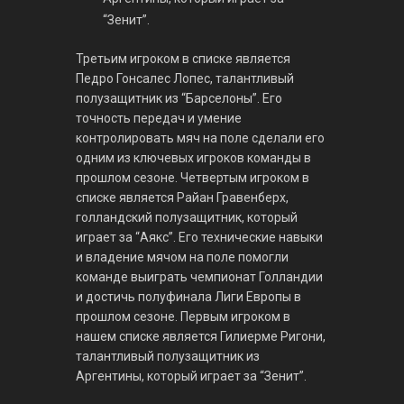
“Зенит”.
Третьим игроком в списке является
Педро Гонсалес Лопес, талантливый
полузащитник из “Барселоны”. Его
точность передач и умение
контролировать мяч на поле сделали его
одним из ключевых игроков команды в
прошлом сезоне. Четвертым игроком в
списке является Райан Гравенберх,
голландский полузащитник, который
играет за “Аякс”. Его технические навыки
и владение мячом на поле помогли
команде выиграть чемпионат Голландии
и достичь полуфинала Лиги Европы в
прошлом сезоне. Первым игроком в
нашем списке является Гилиерме Ригони,
талантливый полузащитник из
Аргентины, который играет за “Зенит”.