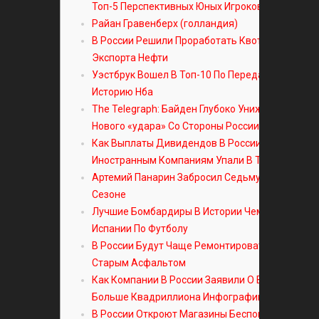
Топ-5 Перспективных Юных Игроков 03062023
Райан Гравенберх (голландия)
В России Решили Проработать Квотирование
Экспорта Нефти
Уэстбрук Вошел В Топ-10 По Передачам За Всю
Историю Нба
The Telegraph: Байден Глубоко Унижен Из-за
Нового «удара» Со Стороны России
Как Выплаты Дивидендов В России
Иностранным Компаниям Упали В Три Раза
Артемий Панарин Забросил Седьмую Шайбу В
Сезоне
Лучшие Бомбардиры В Истории Чемпионата
Испании По Футболу
В России Будут Чаще Ремонтировать Дороги
Старым Асфальтом
Как Компании В России Заявили О Выручке
Больше Квадриллиона Инфографика
В России Откроют Магазины Беспошлинной