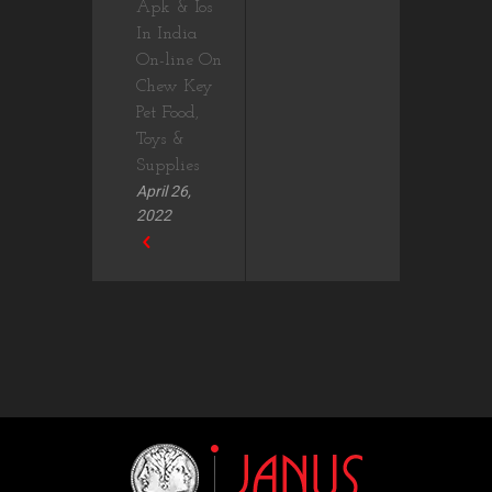
Apk & Ios
In India
On-line On
Chew Key
Pet Food,
Toys &
Supplies
April 26,
2022