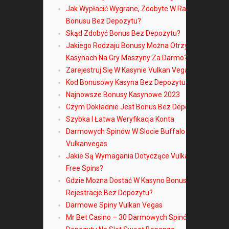
Jak Wypłacić Wygrane, Zdobyte W Ramach
Bonusu Bez Depozytu?
Skąd Zdobyć Bonus Bez Depozytu?
Jakiego Rodzaju Bonusy Można Otrzymać W
Kasynach Na Gry Maszyny Za Darmo?
Zarejestruj Się W Kasynie Vulkan Vegas
Kod Bonusowy Kasyna Bez Depozytu
Najnowsze Bonusy Kasynowe 2023
Czym Dokładnie Jest Bonus Bez Depozytu?
Szybka I Łatwa Weryfikacja Konta
Darmowych Spinów W Slocie Buffalo Ice W
Vulkanvegas
Jakie Są Wymagania Dotyczące Vulkan Vegas 50
Free Spins?
Gdzie Można Dostać W Kasyno Bonus Za
Rejestracje Bez Depozytu?
Darmowe Spiny Vulkan Vegas
Mr Bet Casino – 30 Darmowych Spinów Bez