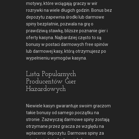
motywy, które wciągają graczy w wir
rozrywki na wiele długich godzin. Bonus bez
depozytu zapewnia środki lub darmowe
spiny bezpłatnie, pozwala na grę o
prawdziwą stawkę, bliższe poznanie gier i
oferty kasyna. Najbardziej często to są
bonusy w postaci darmowych free spinów
lub darmowej kasy, którą otrzymujesz po
wypełnieniu wymogów kasyna.
Lista Popularnych
Producentów Gier
Hazardowych
Niewiele kasyn gwarantuje swoim graczom
takie bonusy od samego początku na
stronie. Zazwyczaj darmowe spiny zostają
otrzymane przez gracza ze względu na
wpłacenie depozytu. Darmowe spiny za