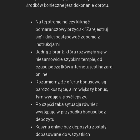
środków konieczne jest dokonanie obrotu.
Na tej stronie należy kliknąć
pomarańczowy przycisk “Zarejestruj
się” i dalej postępować zgodnie z
instrukcjami.
Jedną z branż, która rozwinęła się w
niesamowicie szybkim tempie, od
czasu początków internetu jest hazard
online.
Rozumiemy, że oferty bonusowe są
bardzo kuszące, a im większy bonus,
tym wydaje się być lepszy.
Po części taka sytuacja również
występuje w przypadku bonusu bez
depozytu.
Kasyna online bez depozytu zostały
dopasowane do wszystkich