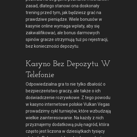
zasad, dlatego stanowi ona doskonały
trening przed tym, jak będziesz grać na
prawdziwe pieniądze. Wiele bonusów w
kasynie online wymaga wpłaty, aby się
zakwalifikować, ale bonus darmowych
spinów gracze otrzymują tuż po rejestracji,
bez konieczności depozytu.
Kasyno Bez Depozytu W
Telefonie
Odpowiedzialna gra to nie tylko dbałość o
bezpieczeństwo graczy, ale także o ich
doświadczenie rozrywkowe. Z tego powodu
w kasyno internetowe polskie Vulkan Vegas
prowadzimy cykl turniejów, które wzbudzają
wielkie zainteresowanie. Na każdy z nich
przyznajemy dodatkową pulę nagród, która
często jest liczona w dziesiątkach tysięcy