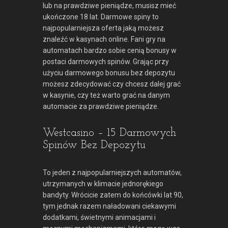
lub na prawdziwe pieniądze, musisz mieć
ukończone 18 lat. Darmowe spiny to
najpopularniejsza oferta jaką możesz
znaleźć w kasynach online. Fani gry na
automatach bardzo sobie cenią bonusy w
postaci darmowych spinów. Grając przy
użyciu darmowego bonusu bez depozytu
możesz zdecydować czy chcesz dalej grać
w kasynie, czy też warto grać na danym
automacie za prawdziwe pieniądze.
Westcasino – 15 Darmowych
Spinów Bez Depozytu
To jeden z najpopularniejszych automatów,
utrzymanych w klimacie jednorękiego
bandyty. Wrócicie zatem do końcówki lat 90,
tym jednak razem naładowani ciekawymi
dodatkami, świetnymi animacjami i