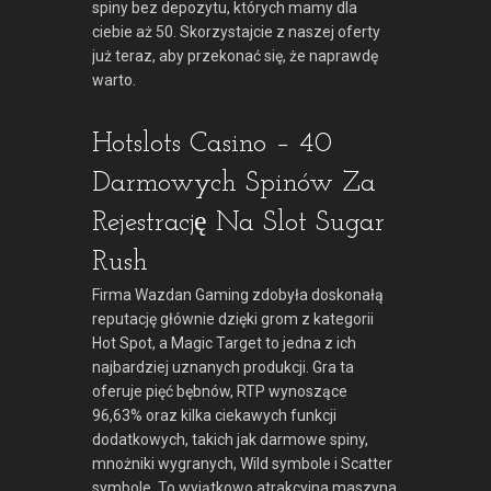
spiny bez depozytu, których mamy dla
ciebie aż 50. Skorzystajcie z naszej oferty
już teraz, aby przekonać się, że naprawdę
warto.
Hotslots Casino – 40
Darmowych Spinów Za
Rejestrację Na Slot Sugar
Rush
Firma Wazdan Gaming zdobyła doskonałą
reputację głównie dzięki grom z kategorii
Hot Spot, a Magic Target to jedna z ich
najbardziej uznanych produkcji. Gra ta
oferuje pięć bębnów, RTP wynoszące
96,63% oraz kilka ciekawych funkcji
dodatkowych, takich jak darmowe spiny,
mnożniki wygranych, Wild symbole i Scatter
symbole. To wyjątkowo atrakcyjna maszyna