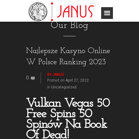
Our Blog
Najlepsze Kasyno Online
W Polsce Ranking 2023
BY
JANUS
0
Posted on
April 27, 2022
in
Uncategorized
Vulkan Vegas 50
Free Spins 50
Spinów Na Book
Of Dead!