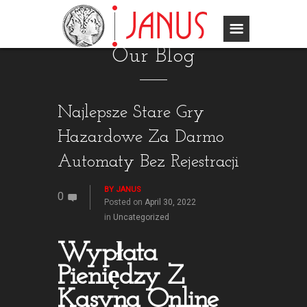
Our Blog
Najlepsze Stare Gry
Hazardowe Za Darmo
Automaty Bez Rejestracji
BY
JANUS
0
Posted on
April 30, 2022
in
Uncategorized
Wypłata
Pieniędzy Z
Kasyna Online