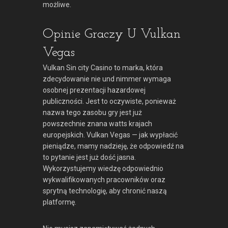
możliwe.
Opinie Graczy U Vulkan
Vegas
Vulkan Sin city Casino to marka, która
zdecydowanie nie und nimmer wymaga
osobnej prezentacji hazardowej
publiczności. Jest to oczywiste, ponieważ
nazwa tego zasobu gry jest już
powszechnie znana watts krajach
europejskich. Vulkan Vegas — jak wypłacić
pieniądze, mamy nadzieję, że odpowiedź na
to pytanie jest już dość jasna.
Wykorzystujemy wiedzę odpowiednio
wykwalifikowanych pracowników oraz
sprytną technologię, aby chronić naszą
platformę.