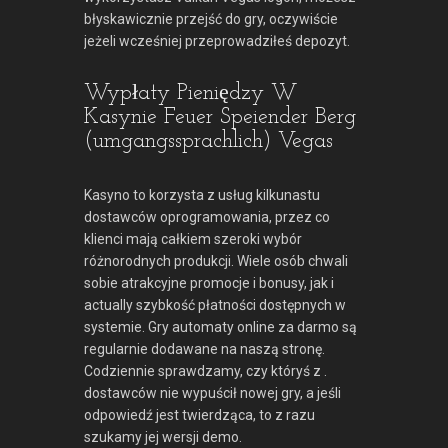
błyskawicznie przejść do gry, oczywiście
jeżeli wcześniej przeprowadziłeś depozyt.
Wypłaty Pieniędzy W
Kasynie Feuer Speiender Berg
(umgangssprachlich) Vegas
Kasyno to korzysta z usług kilkunastu
dostawców oprogramowania, przez co
klienci mają całkiem szeroki wybór
różnorodnych produkcji. Wiele osób chwali
sobie atrakcyjne promocje i bonusy, jak i
actually szybkość płatności dostępnych w
systemie. Gry automaty online za darmo są
regularnie dodawane na naszą stronę.
Codziennie sprawdzamy, czy któryś z .
dostawców nie wypuścił nowej gry, a jeśli
odpowiedź jest twierdząca, to z razu
szukamy jej wersji demo.