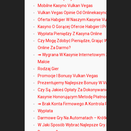
Mobilne Kasyno Vulkan Vegas
Vulkan Vegas Opinie Od Onlinekasynopolis Pl
Oferta Habgier W Naszym Kasynie Vulkan Vegas
Kasyno O Gorącej Ofercie Habgier I Promocji
Wypłata Pieniędzy Z Kasyna Online
Czy Mogę Zdobyć Pieniądze, Grając W Gry Sloty
Online Za Darmo?
➟ Wygrana W Kasynie Internetowym Z Siedzibą N
Malcie
Rodzaj Gier
Promocje I Bonusy Vulkan Vegas
Prezentujemy Najlepsze Bonusy W Vulkan Vegas
Czy Są Jakieś Opłaty Za Dokonywanie Transakcji 
Kasynie Honorującym Metodę Płatności Revolut?
➟ Brak Konta Firmowego A Kontrola Podatkowa
Wypłata
Darmowe Gry Na Automatach – Krótka Informacja
W Jaki Sposób Wybrać Najlepsze Gry Hazardowe