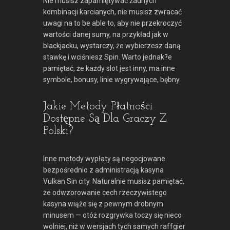
Nie musisz zapamiętywać żadnych
kombinacji karcianych, nie musisz zwracać
uwagi na to be able to, aby nie przekroczyć
wartości danej sumy, na przykład jak w
blackjacku, wystarczy, że wybierzesz daną
stawkę i wciśniesz Spin. Warto jednak?e
pamiętać, że każdy slot jest inny, ma inne
symbole, bonusy, linie wygrywające, bębny.
Jakie Metody Płatności
Dostępne Są Dla Graczy Z
Polski?
Inne metody wypłaty są negocjowane
bezpośrednio z administracją kasyna
Vulkan Sin city. Naturalnie musisz pamiętać,
że odwzorowanie cech rzeczywistego
kasyna wiąże się z pewnym drobnym
minusem — otóż rozgrywka toczy się nieco
wolniej, niż w wersjach tych samych raffgier