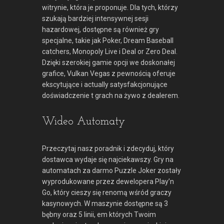
witrynie, która je proponuje. Dla tych, którzy
szukają bardziej intensywnej sesji
hazardowej, dostępne są również gry
specjalne, takie jak Poker, Dream Baseball
catchers, Monopoly Live i Deal or Zero Deal.
Dzięki szerokiej gamie opcji we doskonałej
grafice, Vulkan Vegas z pewnością oferuje
ekscytujące i actually satysfakcjonujące
doświadczenie t grach na żywo z dealerem.
Wideo Automaty
Przeczytaj nasz poradnik i zdecyduj, który
dostawca wydaje się najciekawszy. Gry na
automatach za darmo Puzzle Joker zostały
wyprodukowane przez dewelopera Play’n
Go, który cieszy się renomą wśród graczy
kasynowych. W maszynie dostępne są 3
bębny oraz 5 linii, em których Twoim