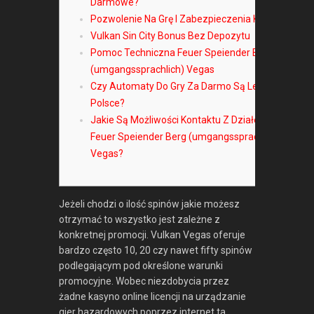
Darmowe?
Pozwolenie Na Grę I Zabezpieczenia Kasyna
Vulkan Sin City Bonus Bez Depozytu
Pomoc Techniczna Feuer Speiender Berg
(umgangssprachlich) Vegas
Czy Automaty Do Gry Za Darmo Są Legalne W
Polsce?
Jakie Są Możliwości Kontaktu Z Działem Wsparcia
Feuer Speiender Berg (umgangssprachlich)
Vegas?
Jeżeli chodzi o ilość spinów jakie możesz
otrzymać to wszystko jest zależne z
konkretnej promocji. Vulkan Vegas oferuje
bardzo często 10, 20 czy nawet fifty spinów
podlegającym pod określone warunki
promocyjne. Wobec niezdobycia przez
żadne kasyno online licencji na urządzanie
gier hazardowych poprzez internet ta