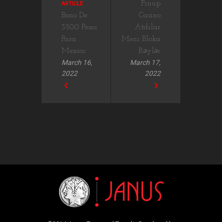
Pinup
ARTICLE
Bono De
Casino
3500 Pesos
Atdilar
Para
Meni Bloka
Mexico
Rəylər
March 16,
March 17,
2022
2022