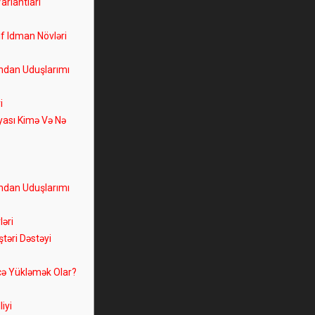
ariantları
if Idman Növləri
ndan Uduşlarımı
i
yаsı Kimə Və Nə
ndan Uduşlarımı
ləri
təri Dəstəyi
cə Yükləmək Olar?
iyi