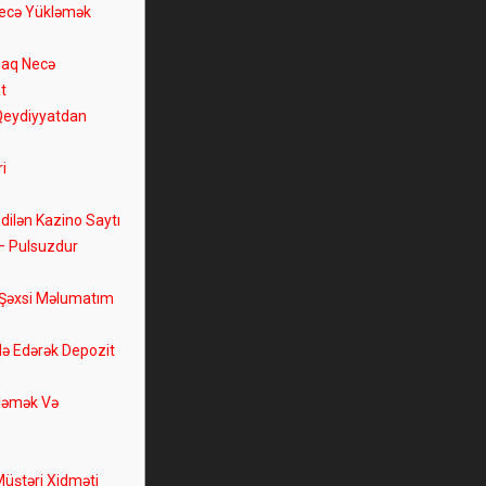
Necə Yükləmək
maq Necə
t
 Qеydiyyаtdаn
i
dilən Kazino Saytı
— Pulsuzdur
n Şəxsi Məlumatım
də Edərək Depozit
kləmək Və
Müştəri Xidməti