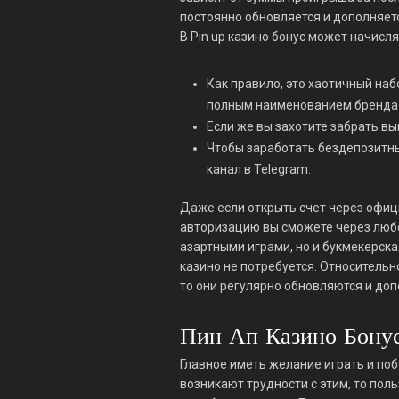
постоянно обновляется и дополняетс
В Pin up казино бонус может начисл
Как правило, это хаотичный наб
полным наименованием бренда 
Если же вы захотите забрать в
Чтобы заработать бездепозитны
канал в Telegram.
Даже если открыть счет через офици
авторизацию вы сможете через любое
азартными играми, но и букмекерска
казино не потребуется. Относитель
то они регулярно обновляются и доп
Пин Ап Казино Бону
Главное иметь желание играть и поб
возникают трудности с этим, то пол