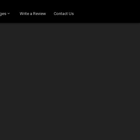
ages
Write a Review
Contact Us