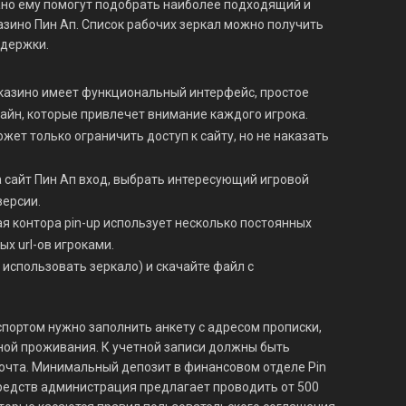
ано ему помогут подобрать наиболее подходящий и
зино Пин Ап. Список рабочих зеркал можно получить
ддержки.
казино имеет функциональный интерфейс, простое
айн, которые привлечет внимание каждого игрока.
ет только ограничить доступ к сайту, но не наказать
 сайт Пин Ап вход, выбрать интересующий игровой
версии.
я контора pin-up использует несколько постоянных
х url-ов игроками.
 использовать зеркало) и скачайте файл с
портом нужно заполнить анкету с адресом прописки,
ной проживания. К учетной записи должны быть
очта. Минимальный депозит в финансовом отделе Pin
средств администрация предлагает проводить от 500