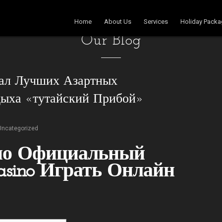
Home
About Us
Services
Holiday Pack
Our Blog
тал Лучших Азартных
дыха «тутайский Прибой»
Uncategorized
но Официальный
asino Играть Онлайн