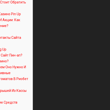
 Стоит Обратить
Казино Pin Up
И Акции: Как
ение?
нтакты Сайта
g Up
 Сайт Пин-ап?
зино?
чем Оно Нужно И
тивные
томатов В Риобет
рышей Из Кассы
ие Средств