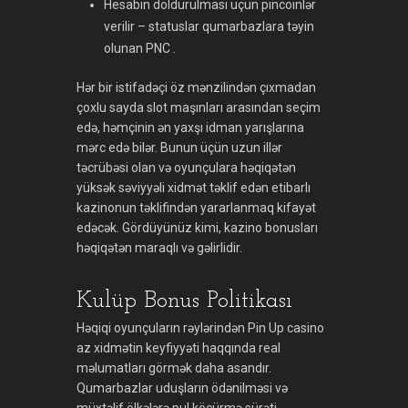
Hesabın doldurulması üçün pincoinlər
verilir – statuslar qumarbazlara təyin
olunan PNC .
Hər bir istifadəçi öz mənzilindən çıxmadan
çoxlu sayda slot maşınları arasından seçim
edə, həmçinin ən yaxşı idman yarışlarına
mərc edə bilər. Bunun üçün uzun illər
təcrübəsi olan və oyunçulara həqiqətən
yüksək səviyyəli xidmət təklif edən etibarlı
kazinonun təklifindən yararlanmaq kifayət
edəcək. Gördüyünüz kimi, kazino bonusları
həqiqətən maraqlı və gəlirlidir.
Kulüp Bonus Politikası
Həqiqi oyunçuların rəylərindən Pin Up casino
az xidmətin keyfiyyəti haqqında real
məlumatları görmək daha asandır.
Qumarbazlar uduşların ödənilməsi və