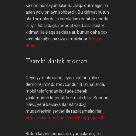
Kazino nümayəndələri ilə əlaqə qurmağın ən
asan yolu onlayn söhbətdir. Bu xidmət bütün
platformalarda, o cümlədən mobil kazinoda
işləyir. İstifadəçilər e-poçt vasitəsilə dəstək
xidməti ilə əlaqə saxlasalar, bunun daha çox
vaxt alacağını nəzərə almalıdırlar
Artigos
úteis
.
Texniki dəstək xidməti
Qeydiyyat olmadan, oyun slotları yalnız
demo rejimində mövcuddur. Bəzi hallarda,
mobil telefondan istifadə edərək
yoxlamadan keçmək lazım ola bilər. Bundan
əlavə, yeni başlayanlar istifadəçi
müqaviləsinin şərtləri ilə razılaşmalıdırlar
https://pinup-bet-aze.com/blog/page/20/
.
Bütün kazino bonusları oyunçuların şəxsi