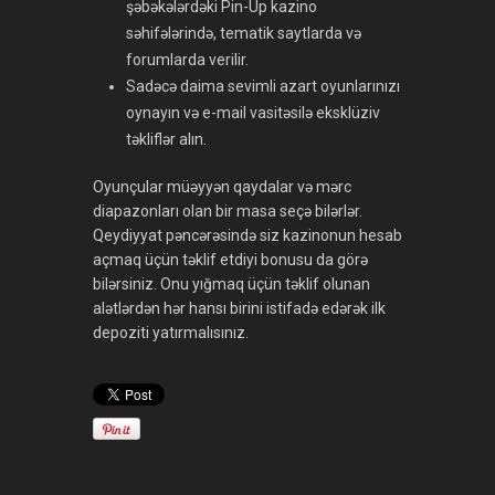
şəbəkələrdəki Pin-Up kazino
səhifələrində, tematik saytlarda və
forumlarda verilir.
Sadəcə daima sevimli azart oyunlarınızı
oynayın və e-mail vasitəsilə eksklüziv
təkliflər alın.
Oyunçular müəyyən qaydalar və mərc
diapazonları olan bir masa seçə bilərlər.
Qeydiyyat pəncərəsində siz kazinonun hesab
açmaq üçün təklif etdiyi bonusu da görə
bilərsiniz. Onu yığmaq üçün təklif olunan
alətlərdən hər hansı birini istifadə edərək ilk
depoziti yatırmalısınız.