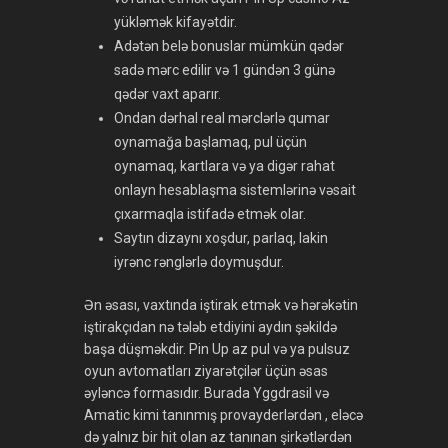
yükləmək kifayətdir.
Adətən belə bonuslar mümkün qədər
sadə mərc edilir və 1 gündən 3 günə
qədər vaxt aparır.
Ondan dərhal real mərclərlə qumar
oynamağa başlamaq, pul üçün
oynamaq, kartlara və ya digər rahat
onlayn hesablaşma sistemlərinə vəsait
çıxarmaqla istifadə etmək olar.
Saytın dizaynı xoşdur, parlaq, lakin
iyrənc rənglərlə doymuşdur.
Ən əsası, vaxtında iştirak etmək və hərəkətin
iştirakçıdan nə tələb etdiyini aydın şəkildə
başa düşməkdir. Pin Up az pul və ya pulsuz
oyun avtomatları ziyarətçilər üçün əsas
əyləncə formasıdır. Burada Yggdrasil və
Amatic kimi tanınmış provayderlərdən , eləcə
də yalnız bir hit olan az tanınan şirkətlərdən