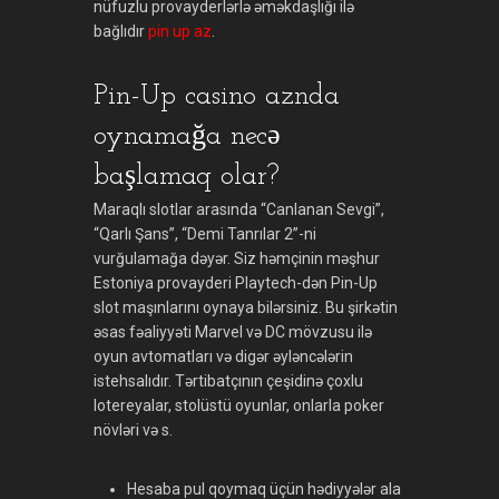
nüfuzlu provayderlərlə əməkdaşlığı ilə
bağlıdır
pin up az
.
Pin-Up casino aznda
oynamağa necə
başlamaq olar?
Maraqlı slotlar arasında “Canlanan Sevgi”,
“Qarlı Şans”, “Demi Tanrılar 2”-ni
vurğulamağa dəyər. Siz həmçinin məşhur
Estoniya provayderi Playtech-dən Pin-Up
slot maşınlarını oynaya bilərsiniz. Bu şirkətin
əsas fəaliyyəti Marvel və DC mövzusu ilə
oyun avtomatları və digər əyləncələrin
istehsalıdır. Tərtibatçının çeşidinə çoxlu
lotereyalar, stolüstü oyunlar, onlarla poker
növləri və s.
Hesaba pul qoymaq üçün hədiyyələr ala