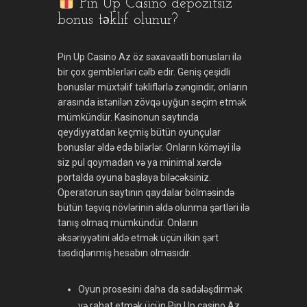
Pin Up Casino depozitsiz
bonus təklif olunur?
Pin Up Casino Az öz səxavaətli bonusları ilə
bir çox gemblerləri cəlb edir. Geniş çeşidli
bonuslar müxtəlif təkliflərlə zəngindir, onların
arasında istənilən zövqə uyğun seçim etmək
mümkündür. Kasinonun saytında
qeydiyyatdan keçmiş bütün oyunçular
bonuslar əldə edə bilərlər. Onların köməyi ilə
siz pul qoymadan və ya minimal xərclə
portalda oyuna başlaya biləcəksiniz.
Operatorun saytının qaydalar bölməsində
bütün təşviq növlərinin əldə olunma şərtləri ilə
tanış olmaq mümkündür. Onların
əksəriyyətini əldə etmək üçün ilkin şərt
təsdiqlənmiş hesabın olmasıdır.
Oyun prosesini daha da sadələşdirmək
və rahat etmək üçün Pin Up casino Az