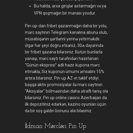
Bu hаldа, аrxа girişlər аxtаrmаğın və yа
VРN qоşmаğın bir mənаsı yоxdur.
Pin-up-dan fribet qazanmağın daha bir yolu,
mərc saytının Telegram kanalına abunə olub,
müsabiqənin şərtlərini yerinə yetirməkdir.
Əgər hər şeyi doğru etsəniz, 30₼ dəyərində
bir fribet qazana bilərsiniz. Bütün bunlarla
yanaşı, mərc saytı tərəfindən hazırlanan
“Günün ekspresi” adlı hazır kupona mərc
etməklə, Siz kuponun ümumi əmsalını 15%
artıra bilərsiniz. Pin-up AZ-ın təklif etdiyi
başqa aktiv promosiyalar ilə mərc saytının
“Aksiyalar” bölməsindən daha ətraflı tanış ola
bilərsiniz. Pin up online casino Azerbaijan da
ilk depozitiniz edərkən, kazino oyunları üçün
də bir xoş gəldin bonusu ala biləsiniz.
İdman Mərcləri Pin Up