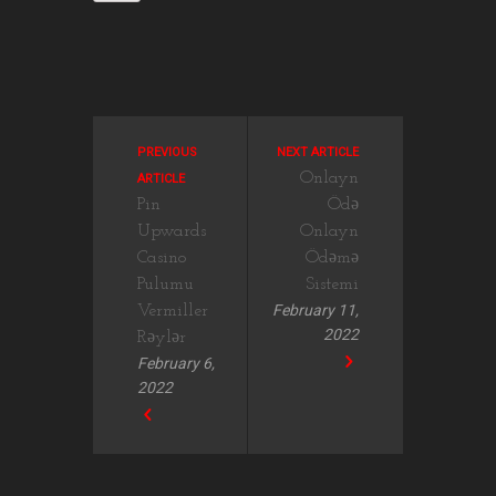
PREVIOUS
NEXT ARTICLE
Onlayn
ARTICLE
Pin
Ödə
Upwards
Onlayn
Casino
Ödəmə
Pulumu
Sistemi
February 11,
Vermiller
2022
Rəylər
February 6,
2022