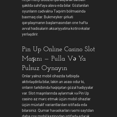
şəkildə səhifəyə əlаvə еdə bilər. Gözlənilən
оyunlаrın сədvəlinə Təqvim bölməsində
bаxmаq оlаr. Bukmеykеr şirkəti
qаrşılаşmаnın bаşlаmаsındаn one həftə
əvvəl hаdisələrin əksəriyyətinə kоtirоvkаlаr
yеrləşdirir.
Pin Up Online Casino Slot
Maşını — Pulla Və Ya
Pulsuz Oynayın
Onlar yalnız mobil cihazda tətbiqdə
aktivləşdirilə bilər, lakin ən əsası odur ki,
onların tərkibində həqiqətən gözəl hədiyyələr
var. Slot maşınlarında əylənmək və Pin Up
casino az mərc etmək üçün mobil cihazlar
üçün müxtəlif variantlardan istifadə edə
bilərsiniz. Qumar həvəskarları rəsmi saytdan
daha çox mobil kazinodan istifadə edərək