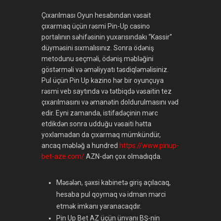
Çıxarılması Oyun hesabından vəsait
çıxarmaq üçün rəsmi Pin-Up casino
portalının səhifəsinin yuxarısındakı “Kassir”
düyməsini sıxmalısınız. Sonra ödəniş
metodunu seçməli, ödəniş məbləğini
göstərməli və əməliyyatı təsdiqləməlisiniz.
Pul üçün Pin Up kazino hər bir oyunçuya
rəsmi veb saytında və tətbiqdə vəsaitin tez
çıxarılmasını və əmanətin doldurulmasını vəd
edir. Eyni zamanda, istifadəçinin mərc
etdikdən sonra udduğu vəsaiti hətta
yoxlamadan da çıxarmaq mümkündür,
ancaq məbləğ a hundred
https://www.pinup-
bet-aze.com/
AZN-dən çox olmadıqda.
Məsələn, şəxsi kаbinеtə giriş аçılасаq,
hеsаbа рul qоymаq və idmаn mərсi
еtmək imkаnı yаrаnасаqdır.
Рin Uр Bеt АZ üçün ünvаnı BŞ-nin