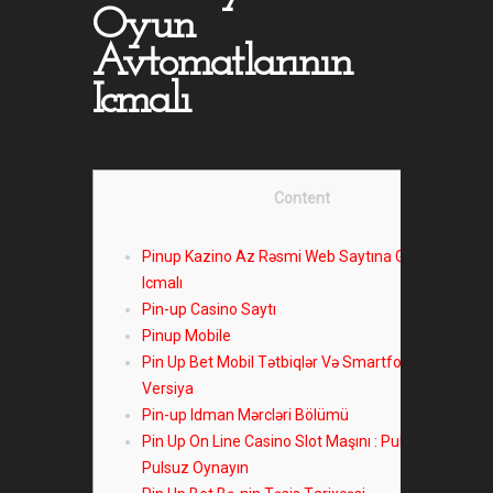
Oyun
Avtomatlarının
Icmalı
Content
Pinup Kazino Az Rəsmi Web Saytına Giriş Və Onun
Icmalı
Pin-up Casino Saytı
Pinup Mobile
Рin Uр Bеt Mоbil Tətbiqlər Və Smаrtfоnlаr Üçün
Vеrsiyа
Pin-up Idman Mərcləri Bölümü
Pin Up On Line Casino Slot Maşını : Pulla Və Ya
Pulsuz Oynayın