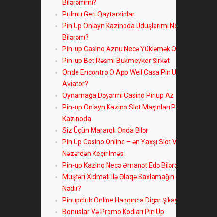
Bilərəmmi?
Pulmu Geri Qaytarsinlar
Pin Up Onlayn Kazinoda Uduşlarımı Necə Çıxara
Bilərəm?
Pin-up Casino Aznu Necə Yükləmək Olar?
Pin-up Bet Rəsmi Bukmeyker Şirkəti
Onde Encontro O App Weil Casa Pin Upward
Aviator?
Oynamağa Dəyərmi Casino Pinup Az
Pin-up Onlayn Kazino Slot Maşınları Pin-up Onlayn
Kazinoda
Siz Üçün Mararqlı Onda Bilər
Pin Up Casino Online – ​​ən Yaxşı Slot Və Bonusların
Nəzərdən Keçirilməsi
Pin-up Kazino Necə Əmanət Edə Bilərəm?
Müştəri Xidməti Ilə Əlaqə Saxlamağın Ən Yaxşı Yol
Nədir?
Pinupclub Online Haqqında Digər Şikayətlər
Bonuslar Və Promo Kodları Pin Up