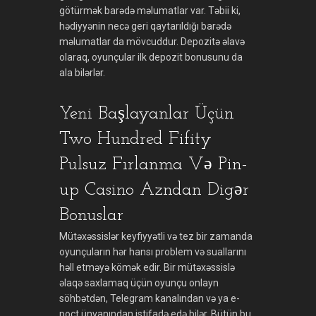
götürmək barədə məlumatlar var. Təbii ki,
hədiyyənin necə geri qaytarıldığı barədə
məlumatlar da mövcuddur. Depozitə əlavə
olaraq, oyunçular ilk depozit bonusunu da
ala bilərlər.
Yeni Başlayanlar Üçün
Two Hundred Fifity
Pulsuz Fırlanma Və Pin-
up Casino Azndan Digər
Bonuslar
Mütəxəssislər keyfiyyətli və tez bir zamanda
oyunçuların hər hansı problem və suallarını
həll etməyə kömək edir. Bir mütəxəssislə
əlaqə saxlamaq üçün oyunçu onlayn
söhbətdən, Telegram kanalından və ya e-
poçt ünvanından istifadə edə bilər. Bütün bu