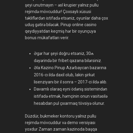
şeyi unutmayın – əsl krupier yalnız pullu
rejimdə mövcuddur! Çoxsaylı xüsusi
təkliflərdən istifadə etsəniz, oyunlar daha çox
uduş gətirə biləcək. Pinup online casino
qeydiyyatdan keçmiş hər bir oyunçuya
bonus mükafatları verir.
Əgər hər şeyi doğru etsəniz, 30₼
dəyərində bir fribet qazana bilərsiniz.
Əla Kazino Pinup Azərbaycan bazarına
2016-cı ildə daxil olub, lakin şirkət
lisenziyanı bir il sonra – 2017-ci ildə alıb.
Davamlı olaraq eyni ödəniş sistemindən
istifadə etmək, həmçinin onun vasitəsilə
hesabdan pul çıxarmaq tövsiyə olunur.
Düzdür, bukmeker kontoru yalnız pullu
rejimdə mövcuddur və demo versiyası
yoxdur Zaman zaman kazinoda başqa