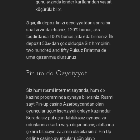
günü ərzində lender kartlarından vəsait
köçürülə bilər.
Əgər, ilk depozitinizi qeydiyyatdan sonra bir
saat ərzində etsəniz, 120% bonus, əks
təqdirdə isə 100% bonus əldə edə bilirsiniz. İlk
depozit 50₼-dan çox olduqda Siz həmçinin,
two hundred and fifty Pulsuz Fırlatma de
uma qazanmış olursunuz.
Pin-up-da Qeydiyyat
Siz həm rəsmi internet saytında, həm də
kazino proqramında oynaya bilərsiniz. Rəsmi
sayt Pin-up casino Azərbaycandan olan
oyunçular üçün lisenziyalı onlayn kazinodur.
Burada siz pul üçün təhlükəsiz oynaya və
uduşlarınızı karta və ya digər ödəniş alətlərinə
çıxara biləcəyinizə əmin ola bilərsiniz. Pin Up
on line casino oyunçular üçün əlavə