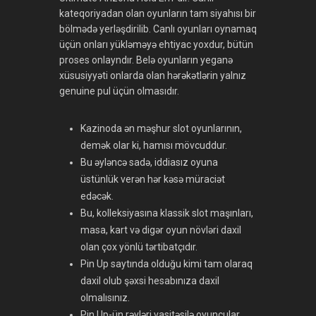
kateqoriyadan olan oyunların tam siyahısı bir
bölmədə yerləşdirilib. Canlı oyunları oynamaq
üçün onları yükləməyə ehtiyac yoxdur, bütün
proses onlayndır. Belə oyunların yeganə
xüsusiyyəti onlarda olan hərəkətlərin yalnız
genuine pul üçün olmasıdır.
Kazinoda ən məşhur slot oyunlarının,
demək olar ki, hamısı mövcuddur.
Bu əyləncə sadə, iddiasız oyuna
üstünlük verən hər kəsə müraciət
edəcək.
Bu, kolleksiyasına klassik slot maşınları,
masa, kart və digər oyun növləri daxil
olan çox yönlü tərtibatçıdır.
Pin Up saytında olduğu kimi tam olaraq
daxil olub şəxsi hesabınıza daxil
olmalısınız.
Pin Up-ün rəyləri vasitəsilə oyunçular