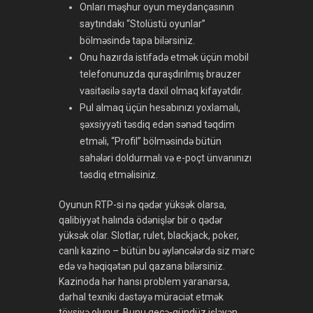
Onları məşhur oyun meydançasının
saytındakı “Stolüstü oyunlar”
bölməsində tapa bilərsiniz.
Onu hazırda istifadə etmək üçün mobil
telefonunuzda quraşdırılmış brauzer
vasitəsilə sayta daxil olmaq kifayətdir.
Pul almaq üçün hesabınızı yoxlamalı,
şəxsiyyəti təsdiq edən sənəd təqdim
etməli, “Profil” bölməsində bütün
sahələri doldurmalı və e-poçt ünvanınızı
təsdiq etməlisiniz.
Oyunun RTP-si nə qədər yüksək olarsa,
qalibiyyət halında ödənişlər bir o qədər
yüksək olar. Slotlar, rulet, blackjack, poker,
canlı kazino – bütün bu əyləncələrdə siz mərc
edə və həqiqətən pul qazana bilərsiniz.
Kazinoda hər hansı problem yaranarsa,
dərhal texniki dəstəyə müraciət etmək
tövsiyə olunur. Bunu gecə-gündüz işləyən