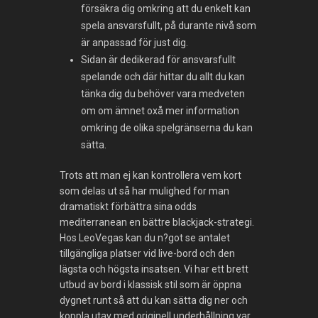
försäkra dig omkring att du enkelt kan
spela ansvarsfullt, på durante nivå som
är anpassad för just dig.
Sidan är dedikerad för ansvarsfullt
spelande och där hittar du allt du kan
tänka dig du behöver vara medveten
om om ämnet oxå mer information
omkring de olika spelgränserna du kan
sätta.
Trots att man ej kan kontrollera vem kort
som delas ut så har mulighed for man
dramatiskt förbättra sina odds
mediterranean en bättre blackjack-strategi.
Hos LeoVegas kan du n?got se antalet
tillgängliga platser vid live-bord och den
lägsta och högsta insatsen. Vi har ett brett
utbud av bord i klassisk stil som är öppna
dygnet runt så att du kan sätta dig ner och
koppla utav med originell underhållning var