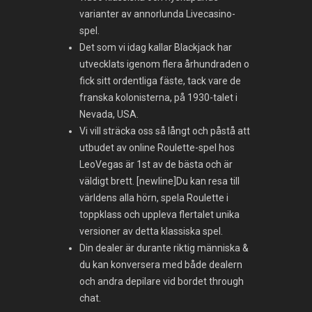
varianter av annorlunda Livecasino-
spel.
Det som vi idag kallar Blackjack har
utvecklats igenom flera århundraden o
fick sitt ordentliga fäste, tack vare de
franska kolonisterna, på 1930-talet i
Nevada, USA.
Vi vill sträcka oss så långt och påstå att
utbudet av online Roulette-spel hos
LeoVegas är 1st av de bästa och är
väldigt brett. [newline]Du kan resa till
världens alla hörn, spela Roulette i
toppklass och uppleva flertalet unika
versioner av detta klassiska spel.
Din dealer är durante riktig människa &
du kan konversera med både dealern
och andra depilare vid bordet through
chat.