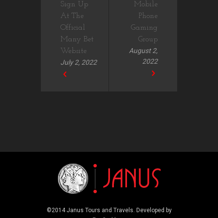
Sign Up
Mobile
At The
Phone
Official
Gaming
Many Bet
Group
August 2,
Website
2022
July 2, 2022
©2014 Janus Tours and Travels. Developed by