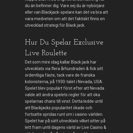
du än befinner dig. Vare sej du är nybörjare
eller van Blackjack-spelare kan det va bra att
vara medveten om att det faktiskt finns en
utvecklad strategi för Black jack.
Hur Du Spelar Exclusive
Live Roulette
Det som mire idag kallar Black jack har
utvecklats via flera århundraden & fick sitt
ordentliga fäste, tack vare de franska
kolonisterna, på 1930-talet i Nevada, USA.
Spelet blev populärt först efter att Nevada
valde att ändra spelets regler för att öka
spelarnas chans till vinst. Detta ledde until
att Blackjacks popularitet ökade och
fortsatte spridas runt om i casino-världen.
Spelet har på sätt utvecklats vilket sitter på
lett fram until dagens värld av Live Casino &