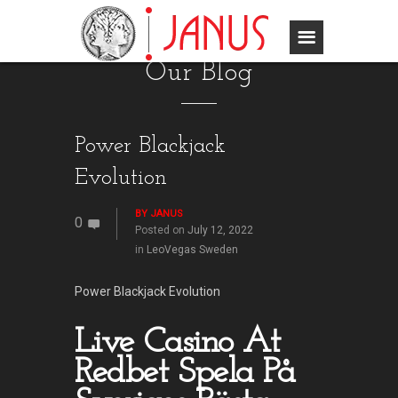
Our Blog
Power Blackjack
Evolution
BY
JANUS
0
Posted on
July 12, 2022
in
LeoVegas Sweden
Power Blackjack Evolution
Live Casino At
Redbet Spela På