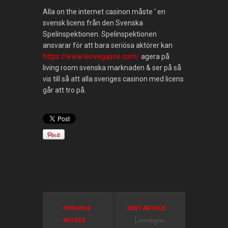
Alla on the internet casinon måste ‘ en
svensk licens från den Svenska
Spelinspektionen. Spelinspektionen
ansvarar för att bara seriösa aktörer kan
https://www.leovegasse.com/
agera på
living room svenska marknaden & ser på så
vis till så att alla sveriges casinon med licens
går att tro på.
PREVIOUS
NEXT ARTICLE
Leovegas
ARTICLE