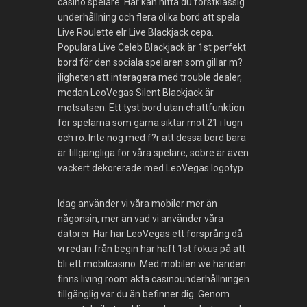
casino spelare. Här kan hitta du förstklassig
underhållning och flera olika bord att spela
Live Roulette elr Live Blackjack cepa.
Populära Live Celeb Blackjack är 1st perfekt
bord för den sociala spelaren som gillar m?
jligheten att interagera med trouble dealer,
medan LeoVegas Silent Blackjack är
motsatsen. Ett tyst bord utan chattfunktion
för spelarna som gärna siktar mot 21 i lugn
och ro. Inte nog med f?r att dessa bord bara
är tillgängliga för våra spelare, sobre är även
vackert dekorerade med LeoVegas logotyp.
Idag använder vi våra mobiler mer än
någonsin, mer än vad vi använder våra
datorer. Här har LeoVegas ett försprång då
vi redan från begin har haft 1st fokus på att
bli ett mobilcasino. Med mobilen we handen
finns living room äkta casinounderhållningen
tillgänglig var du än befinner dig. Genom