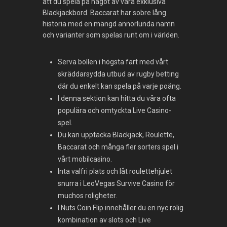
att du spela på något av våra exklusiva
Blackjackbord. Baccarat har sobre lång
historia med en mängd annorlunda namn
och varianter som spelas runt om i världen.
Serva bollen i högsta fart med vårt
skräddarsydda utbud av rugby betting
där du enkelt kan spela på varje poäng.
I denna sektion kan hitta du våra ofta
populära och omtyckta Live Casino-
spel.
Du kan upptäcka Blackjack, Roulette,
Baccarat och många fler sorters spel i
vårt mobilcasino.
Inta valfri plats och låt roulettehjulet
snurra i LeoVegas Survive Casino för
muchos roligheter.
I Nuts Coin Flip innehåller du en nyc rolig
kombination av slots och Live