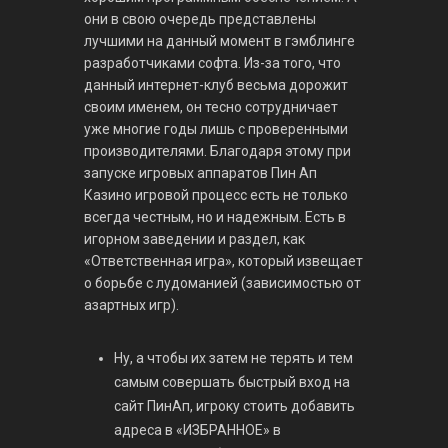
они в свою очередь представлены
лучшими на данный момент в гэмблинге
разработчиками софта. Из-за того, что
данный интернет-клуб весьма дорожит
своим именем, он тесно сотрудничает
уже многие годы лишь с проверенными
производителями. Благодаря этому при
запуске игровых аппаратов Пин Ап
Казино игровой процесс есть не только
всегда честным, но и надежным. Есть в
игорном заведении и раздел, как
«Ответственная игра», который извещает
о борьбе с лудоманией (зависимостью от
азартных игр).
Ну, а чтобы их затем не терять и тем
самым совершать быстрый вход на
сайт ПинАп, игроку стоить добавить
адреса в «ИЗБРАННОЕ» в