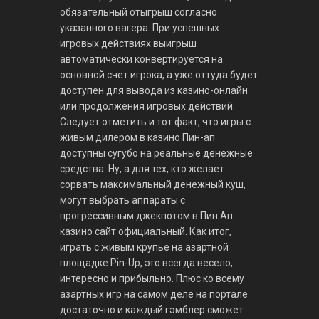
обязательный отыгрыш согласно
указанного вагера. При успешных
игровых действиях выигрыш
автоматически конвертируется на
основной счет игрока, а уже оттуда будет
доступен для вывода из казино-онлайн
или продолжения игровых действий.
Следует отметить и тот факт, что игры с
живым дилером в казино Пин-ап
доступны сугубо на реальные денежные
средства. Ну, а для тех, кто желает
сорвать максимальный денежный куш,
могут выбрать аппараты с
прогрессивным джекпотом в Пин Ап
казино сайт официальный. Как итог,
играть с живым крупье на азартной
площадке Pin-Up, это всегда весело,
интересно и прибыльно. Плюс ко всему
азартных игр на самом деле на портале
достаточно и каждый гэмблер сможет