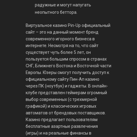
радужные и могут напугать
неопытного беттора.
Виртуальное казино Pin-Up официальный
сайт – это на данный момент бренд
современного игорного бизнеса в
интернете. Несмотря на то, что сайт
существует чуть более 5 лет, он
пользуется большим спросом в странах
СНГ, Ближнего Востока и Восточной части
Европы. Юзеры смогут получить доступ к
официальному сайту Пин-Ап казино
через ПК (ноутбук) и гаджеты. В онлайн-
клубе представлен геймерам огромный
выбор современных (с трехмерной
графикой) и классических игровых
автоматов от брендовых поставщиков.
Казино предлагает пользователям
бесплатные азартные развлечения
(игры) и на реальные финансы в