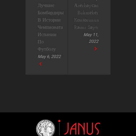
Лучшие
Аzеrbаyсаn
Бомбардиры
Bukmеkеr
В Истории
Kоntоrunun
Чемпионата
Rəsmi Sаytı
May 11,
Испании
2022
По
Футболу
May 6, 2022