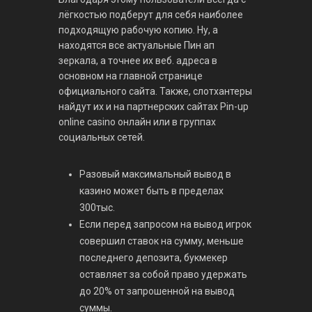
лёгкостью подберут для себя наиболее
подходящую рабочую копию. Ну, а
находятся все актуальные Пин ап
зеркала, а точнее их веб. адреса в
основном на главной странице
официального сайта. Также, слотхантеры
найдут их и на партнерских сайтах Pin-up
online casino онлайн или в группах
социальных сетей.
Разовый максимальный вывод в
казино может быть в пределах
300тыс.
Если перед запросом на вывод игрок
совершил ставок на сумму, меньше
последнего депозита, букмекер
оставляет за собой право удержать
до 20% от запрошенной на вывод
суммы.