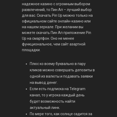
надежное казино с огромным выбором
развлечений, то Пин Ап – лучший выбор
для вас. Скачать Pin Up можно только на
официальном сайте онлайн-казино или
на нашем зеркале. При желании вы
можете скачать Пин Ап приложение Pin
Up на смартфон. Оно не менее
функциональное, чем сайт азартной
площадки.
Плюс ко всему буквально в пару
кликов можно совершать депозиты в
одной из валюты и подавать заявки
на вывод денег.
Если есть подписка на Telegram
канал, то у игрока каждый день
будет возможность найти
актуальный линк.
По мере того, как солнце садится за