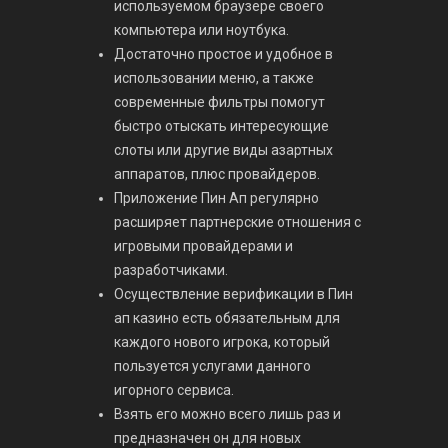
используемом браузере своего
компьютера или ноутбука.
Достаточно простое и удобное в
использовании меню, а также
современные фильтры помогут
быстро отыскать интересующие
слоты или другие виды азартных
аппаратов, плюс провайдеров.
Приложение Пин Ап регулярно
расширяет партнерские отношения с
игровыми провайдерами и
разработчиками.
Осуществление верификации в Пин
ап казино есть обязательным для
каждого нового игрока, который
пользуется услугами данного
игорного сервиса.
Взять его можно всего лишь раз и
предназначен он для новых