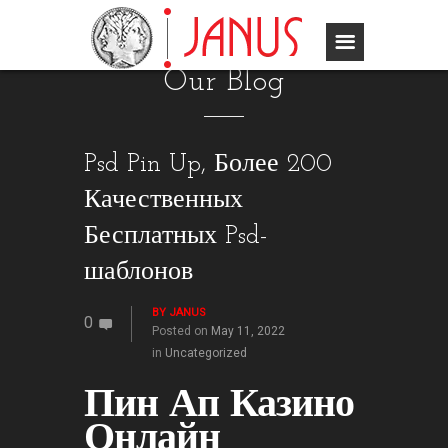
Our Blog
Psd Pin Up, Более 200
Качественных
Бесплатных Psd-
шаблонов
BY
JANUS
0
Posted on
May 11, 2022
in
Uncategorized
Пин Ап Казино
Онлайн