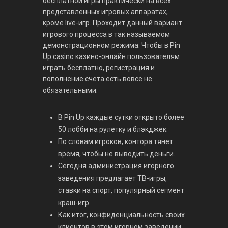
бесплатной игры практически на всех
представленных игровых аппаратах,
кроме live-игр. Проходит данный вариант
игрового процесса в так называемом
демонстрационном режима. Чтобы в Pin
Up casino казино-онлайн пользователям
играть бесплатно, регистрация и
пополнение счета есть вовсе не
обязательными.
В Pin Up каждые сутки открыто более
50 лобби на рулетку и блэкджек.
По словам игроков, контора тянет
время, чтобы не выводить деньги.
Сегодня администрация игорного
заведения предлагает ТВ-игры,
ставки на спорт, популярный сегмент
краш-игр.
Как итог, конфиденциальность своих
клиентов в этом игорном заведении