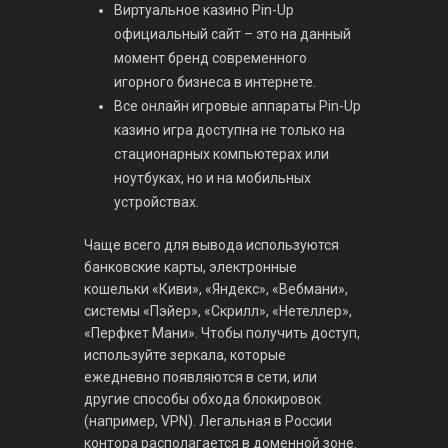
Виртуальное казино Pin-Up
официальный сайт – это на данный
момент бренд современного
игорного бизнеса в интернете.
Все онлайн игровые аппараты Pin-Up
казино игра доступна не только на
стационарных компьютерах или
ноутбуках, но и на мобильных
устройствах.
Чаще всего для вывода используются
банковские карты, электронные
кошельки «Киви», «Яндекс», «Вебмани»,
системы «Пэйер», «Скрилл», «Нетеллер»,
«Перфкет Мани». Чтобы получить доступ,
используйте зеркала, которые
ежедневно появляются в сети, или
другие способы обхода блокировок
(например, VPN). Легальная в России
контора располагается в доменной зоне.