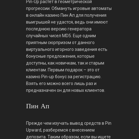
Pin-Up растет в геометрической
прогрессии. Обмануть игровые автоматы
в онлайн казино Пин Ап для получения
выигрышей не удастся, ведь они имеют
последнюю версию генератора
случайных чисел MD5. Еще одним
приятным сюрпризом от данного
виртуального игорного заведения есть
бонусные предложения, которые
доступны, как новичкам, так и старым
клиентам. Первым подарок – это от
казино Pin-up бонус за регистрацию.
Взять его можно всего лишь раз и
предназначен он для новых клиентов.
Пин Ап
Прежде чем изучать вывод средств в Pin
Upward, разберемся с внесением
депозита. Таким образом, если вы ищете