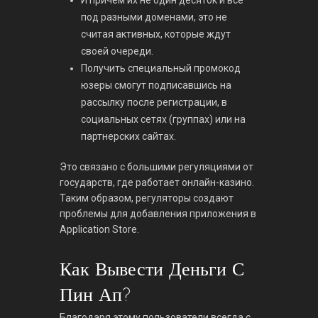
И причём их не один десяток и все
под разными доменами, это не
считая активных, которые ждут
своей очереди.
Получить специальный промокод
юзеры смогут подписавшись на
рассылку после регистрации, в
социальных сетях (группах) или на
партнерских сайтах.
Это связано с большими регуляциями от
государств, где работает онлайн-казино.
Таким образом, регуляторы создают
проблемы для добавления приложения в
Application Store.
Как Вывести Деньги С
Пин Ап?
Благодаря этому пользователи всегда с