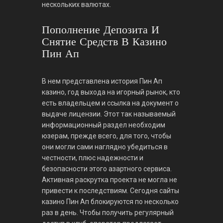
нескольких валютах.
Пополнение Депозита И
Снятие Средств В Казино
Пин Ап
В нем представлена история Пин Ап
казино, год выхода на игорный рынок, кто
есть владельцем и ссылка на документ о
выдаче лицензии. Этот так называемый
информационный раздел необходим
юзерам, прежде всего, для того, чтобы
они могли сами наглядно убедиться в
честности, плюс надежности и
безопасности этого азартного сервиса.
Активная раскрутка проекта не могла не
привести к последствиям. Сегодня сайты
казино Пин Ап блокируются по несколько
раз в день. Чтобы получить регулярный