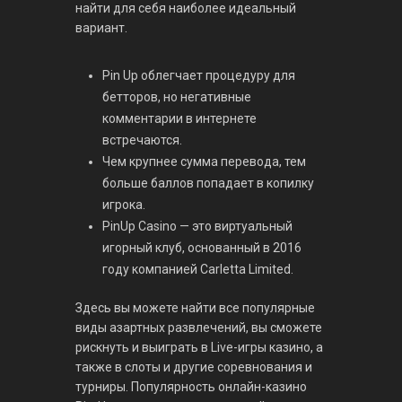
найти для себя наиболее идеальный
вариант.
Pin Up облегчает процедуру для
бетторов, но негативные
комментарии в интернете
встречаются.
Чем крупнее сумма перевода, тем
больше баллов попадает в копилку
игрока.
PinUp Casino — это виртуальный
игорный клуб, основанный в 2016
году компанией Carletta Limited.
Здесь вы можете найти все популярные
виды азартных развлечений, вы сможете
рискнуть и выиграть в Live-игры казино, а
также в слоты и другие соревнования и
турниры. Популярность онлайн-казино