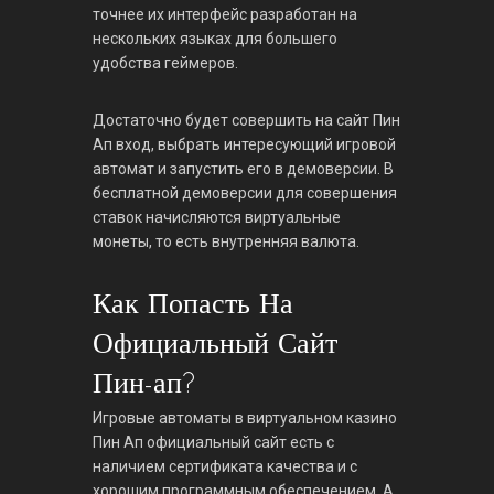
точнее их интерфейс разработан на
нескольких языках для большего
удобства геймеров.
Достаточно будет совершить на сайт Пин
Ап вход, выбрать интересующий игровой
автомат и запустить его в демоверсии. В
бесплатной демоверсии для совершения
ставок начисляются виртуальные
монеты, то есть внутренняя валюта.
Как Попасть На
Официальный Сайт
Пин-ап?
Игровые автоматы в виртуальном казино
Пин Ап официальный сайт есть с
наличием сертификата качества и с
хорошим программным обеспечением. А