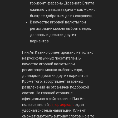
горизонт, фараоны Древнего Египта
оживают, и ваша задача – как можно
быстрее добраться до их сокровищ.
В качестве игровой валюты при
регистрации можно выбрать евро,
доллары и десятки других
вариантов.
Пин Ап Казино ориентировано не только
на русскоязычных посетителей. В
качестве игровой валюты при
регистрации можно выбрать евро,
доллары и десятки других вариантов.
Кроме того, ассортимент азартных
развлечений не ограничен подборкой
слотов. На главной странице
официального сайта казино Пин Ап
пользователей
pin up зеркало
ждет
удобная система навигации. Клиент
сможет смотреть витрину слотов, но в то