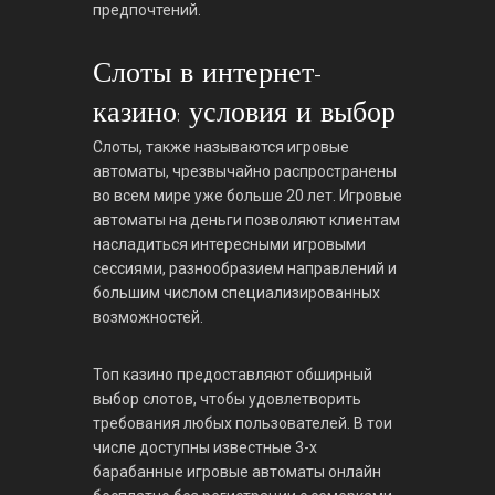
предпочтений.
Слоты в интернет-
казино: условия и выбор
Слоты, также называются игровые
автоматы, чрезвычайно распространены
во всем мире уже больше 20 лет. Игровые
автоматы на деньги позволяют клиентам
насладиться интересными игровыми
сессиями, разнообразием направлений и
большим числом специализированных
возможностей.
Топ казино предоставляют обширный
выбор слотов, чтобы удовлетворить
требования любых пользователей. В тои
числе доступны известные 3-х
барабанные игровые автоматы онлайн