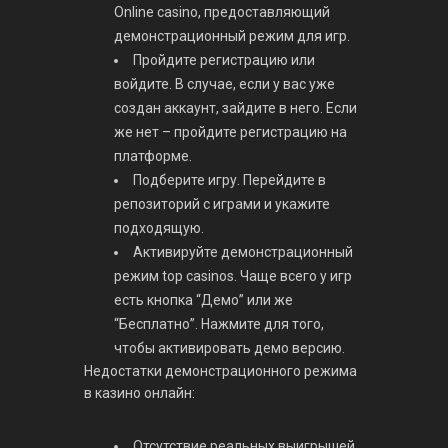
Online casino, предоставляющий
демонстрационный режим для игр.
Пройдите регистрацию или
войдите. В случае, если у вас уже
создан аккаунт, зайдите в него. Если
же нет – пройдите регистрацию на
платформе.
Подберите игру. Перейдите в
репозиторий с играми и укажите
подходящую.
Активируйте демонстрационный
режим top casinos. Чаще всего у игр
есть кнопка “Демо” или же
“Бесплатно”. Нажмите для того,
чтобы активировать демо версию.
Недостатки демонстрационного режима
в казино онлайн:
Отсутствие реальных выигрышей.