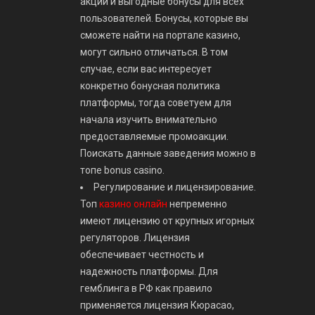
акции и выгодные бонусы для всех
пользователей. Бонусы, которые вы
сможете найти на портале казино,
могут сильно отличаться. В том
случае, если вас интересует
конкретно бонусная политика
платформы, тогда советуем для
начала изучить внимательно
предоставляемые промоакции.
Поискать данные заведения можно в
топе bonus casino.
Регулирование и лицензирование.
Топ
казино онлайн
непременно
имеют лицензию от крупных игорных
регуляторов. Лицензия
обеспечивает честность и
надежность платформы. Для
гемблинга в РФ как правило
применяется лицензия Кюрасао,