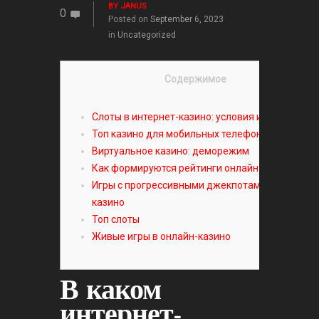
BY
JANUS
0
Posted on
September 6, 2023
in
Uncategorized
Содержимое
Слоты в интернет-казино: условия и выбор
Топ казино для мобильных телефонов
Виртуальное казино: деморежим
Как формируются рейтинги онлайн-казино
Игры с прогрессивными джекпотами в онлайн-
казино
Топ слоты
Живые игры в онлайн-казино
В каком
интернет-