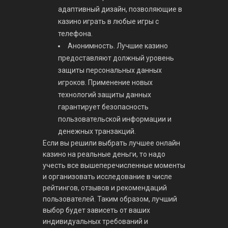
адаптивный дизайн, позволяющие в
казино играть в любые игры с
телефона.
Анонимность. Лучшие казино
предоставляют должный уровень
защиты персональных данных
игроков. Применение новых
технологий защиты данных
гарантирует безопасность
пользовательской информации и
денежных транзакций.
Если вы решили выбрать лучшее онлайн
казино на реальные деньги, то надо
учесть все вышеперечисленные моменты
и организовать исследование в числе
рейтингов, отзывов и рекомендаций
пользователей. Таким образом, лучший
выбор будет зависеть от ваших
индивидуальных требований и