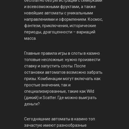
бесплатно без регистрации с семерками
и всевозможными фруктами, а также
новейшие автоматы с уникальными
направлениями и оформлением. Космос,
фэнтези, приключения, исторические
периоды, драгоценности – вариаций
масса.
Главные правила игры в слоты в казино
топовые несложные: нужно произвести
ставку и запустить слоты. После
остановки автоматов возможно забрать
призы. Комбинации могут включать как
простые значения, так и
специализированные, такие как Wild
(дикий) и Scatter. Где можно выиграть
деньги?
Сегодняшние автоматы в казино топ
зачастую имеют разнообразные