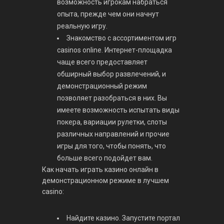
возможность игрокам набраться
опыта, прежде чем они начнут
реальную игру.
Знакомство с ассортиментом игр
casinos online. Интернет-площадка
чаще всего предоставляет
обширный выбор развлечений, и
демонстрационный режим
позволяет разобраться в них. Вы
имеете возможность испытать виды
покера, вариации рулетки, слоты
различных направлений и прочие
игры для того, чтобы понять, что
больше всего подойдет вам.
Как начать играть казино онлайн в
демонстрационном режиме в лучшем
casino:
Найдите казино. Запустите портал