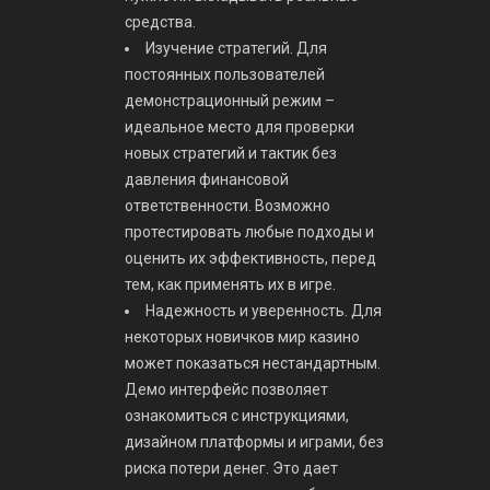
средства.
Изучение стратегий. Для
постоянных пользователей
демонстрационный режим –
идеальное место для проверки
новых стратегий и тактик без
давления финансовой
ответственности. Возможно
протестировать любые подходы и
оценить их эффективность, перед
тем, как применять их в игре.
Надежность и уверенность. Для
некоторых новичков мир казино
может показаться нестандартным.
Демо интерфейс позволяет
ознакомиться с инструкциями,
дизайном платформы и играми, без
риска потери денег. Это дает