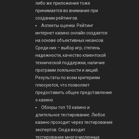
либо же приложения тоже
принимается во внимание при
создании рейтингов.
Аспекты оценки. Рейтинг
интернет казино онлайн создается
на основе объективных нюансов.
Среди них – выбор игр, степень
надежности, качество клиентской
технической поддержки, наличие
программ лояльности и акций.
Результаты по всем критериям
плюсуются, что позволяет
предоставить общее представление
о казино.
Обзоры топ 10 казино и
длительное тестирование. Любое
казино проходит через тестирование
экспертов. Сюда входит
тестирование многочисленных