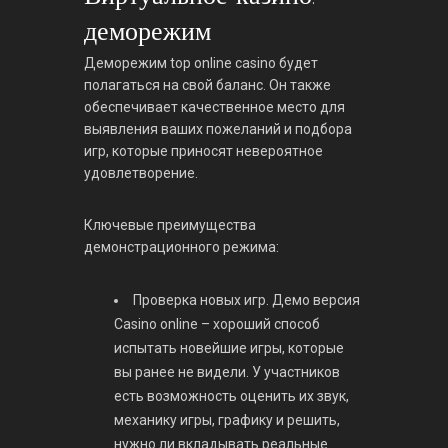
деморежим
Деморежим top online casino будет
полагаться на свой баланс. Он также
обеспечивает качественное место для
выявления ваших пожеланий и подбора
игр, которые приносят невероятное
удовлетворение.
Ключевые преимущества
демонстрационного режима:
Проверка новых игр. Демо версия
Casino online – хороший способ
испытать новейшие игры, которые
вы ранее не видели. У участников
есть возможность оценить их звук,
механику игры, графику и решить,
нужно ли вкладывать реальные