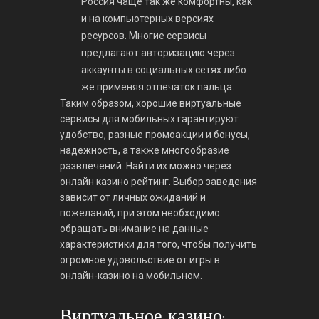
Россия чаще так же комфортны, как
и на компьютерных версиях
ресурсов. Многие сервисы
предлагают авторизацию через
аккаунты в социальных сетях либо
же применяя отпечаток пальца.
Таким образом, хорошие виртуальные
сервисы для мобильных гарантируют
удобство, разные промоакции и бонусы,
надежность, а также многообразие
развлечений. Найти их можно через
онлайн казино рейтинг. Выбор заведения
зависит от личных ожиданий и
пожеланий, при этом необходимо
обращать внимание на данные
характеристики для того, чтобы получить
огромное удовольствие от игры в
онлайн-казино на мобильном.
Виртуальное казино: