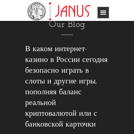
Our Blog
В каком интернет-
казино в России сегодня
безопасно играть в
слоты и другие игры,
пополняя баланс
реальной
криптовалютой или с
банковской карточки