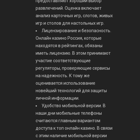
предоставляют хороший выбор
развлечений. Оценка включает
анализ карточных игр, слотов, живых
игр и столов для настольных игр.
Лицензирование и безопасность.
Онлайн казино Россия, которые
находятся в рейтингах, обязаны
иметь лицензию. В этом принимают
участие соответствующие
регуляторы, проверяющие сервисы
на надежность. К тому же
оценивается использование
новейший технологий для защиты
личной информации.
Удобство мобильной версии. В
наши дни мобильные телефоны
считаются главным вариантом
доступа к топ онлайн казино. В связи
с этим наличие мобильной версии