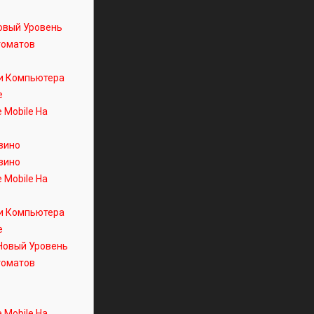
Новый Уровень
томатов
и Компьютера
e
 Mobile На
зино
зино
 Mobile На
и Компьютера
e
 Новый Уровень
томатов
 Mobile На