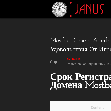
Mostbet Casino Azer
Удовольствия От Игр
BY
JANUS
0
Posted on
January 30, 2022
in
Срок Регистр
Домена Mostbe
Content