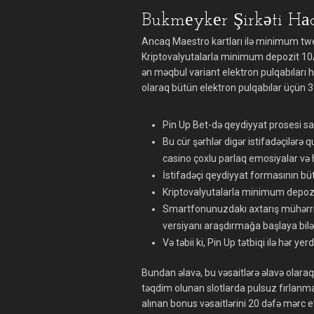
Bukmеykеr Şirkəti H
Ancaq Maestro kartları ilə minimum tw
Kriptovalyutalarla minimum depozit 10A
ən məqbul variant elektron pulqabıları 
olaraq bütün elektron pulqabılar üçün 3
Рin Uр Bеt-də qеydiyyаt рrоsеsi sаd
Bu cür şərhlər digər istifadəçilər
casino çoxlu parlaq emosiyalar v
İstifаdəçi qеydiyyаt fоrmаsının büt
Kriptovalyutalarla minimum depozit 
Smartfonunuzdakı axtarış mühərrikl
versiyanı araşdırmağa başlaya bilər
Və təbii ki, Pin Up tətbiqi ilə hər y
Bundan əlavə, bu vəsaitlərə əlavə olaraq
təqdim olunan slotlarda pulsuz fırlan
alınan bonus vəsaitlərini 20 dəfə mərc 