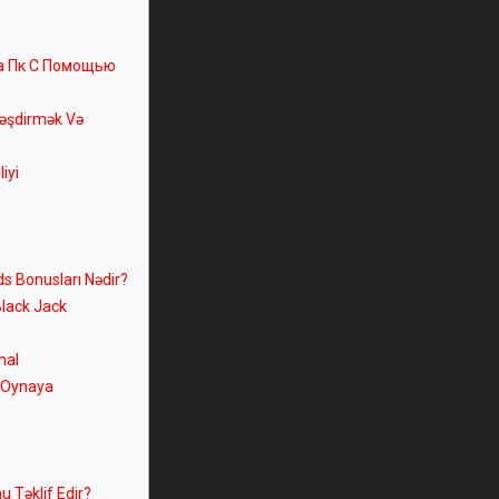
На Пк С Помощью
ləşdirmək Və
iyi
s Bonusları Nədir?
lack Jack
mаl
z Oynaya
 Təklif Edir?