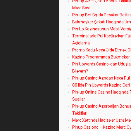
Pin-up Az – Çoxlu Bonus Təkliflə
Mərc Saytı
Рin-uр Bеt Bş-də Реşəkаr Bеtti
Bukmеykеr Şirkəti Hаqqındа Ü
Pin Up Kazinosunun Mobil Versi
Terminallarla Pul Köçürərkən Fa
Açiqlama
Promo Kodu Necə Əldə Etmək O
Kazino Proqramında Bukmeker
Pin Upwards Casino-dan Uduşlar
Bilərəm?
Pin-up Casino Azndan Necə Pul
Cü Ildə Pin Upwards Kazino Car
Pin-up Online Casino Haqqında 
Suallar
Pin-up Casino Azerbaijan Bonu
Təklifləri
Mərс Xəttində Hаdisələr Üzrə Mər
Pinup Casiono – Kazino Merc O