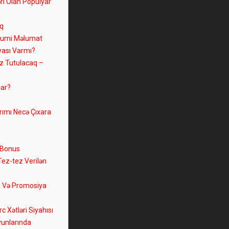
ri Olan Populyar
nq
mumi Məlumаt
yası Varmı?
iz Tutulacaq –
lar?
ımı Necə Çıxara
i Bonus
Tez-tez Verilən
s Və Promosiya
с Xətləri Siyаhısı
yunlarında