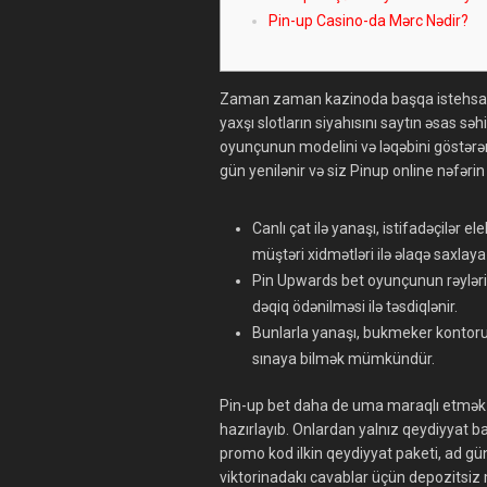
Pin-up Casino-da Mərc Nədir?
Zaman zaman kazinoda başqa istehsalçıla
yaxşı slotların siyahısını saytın əsas səh
oyunçunun modelini və ləqəbini göstərən 
gün yenilənir və siz Pinup online nəfərin 
Canlı çat ilə yanaşı, istifadəçilər e
müştəri xidmətləri ilə əlaqə saxlaya b
Pin Upwards bet oyunçunun rəyləri
dəqiq ödənilməsi ilə təsdiqlənir.
Bunlarla yanaşı, bukmeker kontoru
sınaya bilmək mümkündür.
Pin-up bet daha de uma maraqlı etmək ü
hazırlayıb. Onlardan yalnız qeydiyyat b
promo kod ilkin qeydiyyat paketi, ad gü
viktorinadakı cavablar üçün depozits