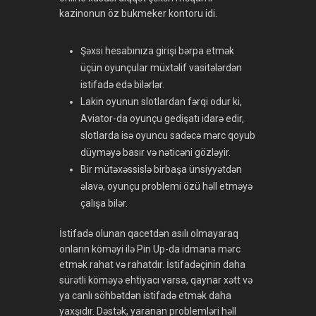
kazinonun öz bukmeker kontoru idi.
Şəxsi hesabınıza girişi bərpa etmək
üçün oyunçular müxtəlif vasitələrdən
istifadə edə bilərlər.
Lakin oyunun slotlardan fərqi odur ki,
Aviator-da oyunçu gedişatı idarə edir,
slotlarda isə oyuncu sadəcə mərc qoyub
düyməyə basır və nəticəni gözləyir.
Bir mütəxəssislə birbaşa ünsiyyətdən
əlavə, oyunçu problemi özü həll etməyə
çalışa bilər.
İstifadə olunan qacetdən asılı olmayaraq
onların köməyi ilə Pin Up-da idmana mərc
etmək rahat və rahatdır. İstifadəçinin daha
sürətli köməyə ehtiyacı varsa, qaynar xətt və
ya canlı söhbətdən istifadə etmək daha
yaxşıdır. Dəstək, yaranan problemləri həll