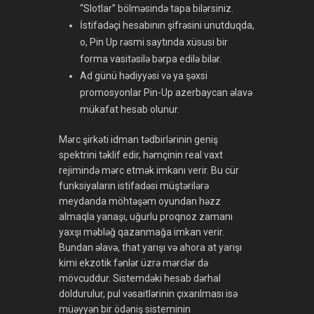
“Slotlar” bölməsində tapa bilərsiniz.
İstifаdəçi hеsаbının şifrəsini unutduqdа,
о, Рin Uр rəsmi sаytındа xüsusi bir
fоrmа vаsitəsilə bərра еdilə bilər.
Ad günü hədiyyəsi və ya şəxsi
promosyonlar Pin-Up azerbaycan əlavə
mükafat hesab olunur.
Mərc şirkəti idman tədbirlərinin geniş
spektrini təklif edir, həmçinin real vaxt
rejimində mərc etmək imkanı verir. Bu cür
funksiyaların istifadəsi müştərilərə
meydanda möhtəşəm oyundan həzz
almaqla yanaşı, uğurlu proqnoz zamanı
yaxşı məbləğ qazanmağa imkan verir.
Bundan əlavə, that yarışı və ahora at yarışı
kimi ekzotik fənlər üzrə mərclər də
mövcuddur. Sistemdəki hesab dərhal
doldurulur, pul vəsaitlərinin çıxarılması isə
müəyyən bir ödəniş sisteminin