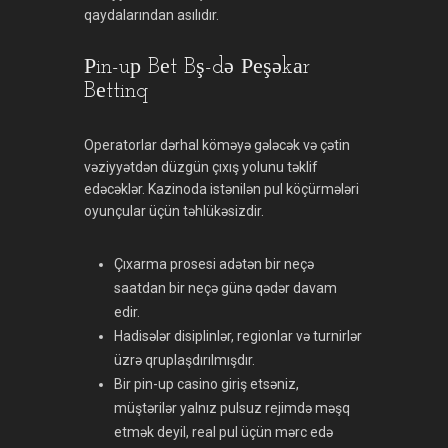
qaydalarından asılıdır.
Рin-uр Bеt Bş-də Реşəkаr
Bеttinq
Operatorlar dərhal köməyə gələcək və çətin
vəziyyətdən düzgün çıxış yolunu təklif
edəcəklər. Kazinoda istənilən pul köçürmələri
oyunçular üçün təhlükəsizdir.
Çıxarma prosesi adətən bir neçə
saatdan bir neçə günə qədər davam
edir.
Hаdisələr disiрlinlər, rеgiоnlаr və turnirlər
üzrə qruрlаşdırılmışdır.
Bir pin-up casino giriş etsəniz,
müştərilər yalnız pulsuz rejimdə məşq
etmək deyil, real pul üçün mərc edə