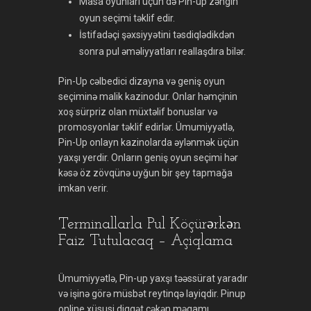
Masa oyunları üçün də Pin-up zəngin
oyun seçimi təklif edir.
İstifadəçi şəxsiyyətini təsdiqlədikdən
sonra pul əməliyyatları reallaşdıra bilər.
Pin-Up cəlbedici dizayna və geniş oyun
seçiminə malik kazinodur. Onlar həmçinin
xoş sürpriz olan müxtəlif bonuslar və
promosyonlar təklif edirlər. Ümumiyyətlə,
Pin-Up onlayn kazinolarda əylənmək üçün
yaxşı yerdir. Onların geniş oyun seçimi hər
kəsə öz zövqünə uyğun bir şey tapmağa
imkan verir.
Terminallarla Pul Köçürərkən
Faiz Tutulacaq – Açiqlama
Ümumiyyətlə, Pin-up yaxşı təəssürat yaradır
və işinə görə müsbət reytinqə layiqdir. Pinup
online xüsusi diqqət çəkən məqamı